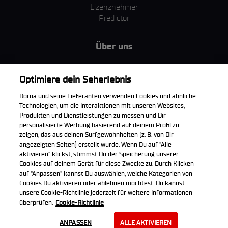
Lizenznehmer
Predictor
Über uns
MotoGP Group
Cookie Richtlinien
Optimiere dein Seherlebnis
Geschäftsbedingungen
Dorna und seine Lieferanten verwenden Cookies und ähnliche
Unternehmen & ESG
Technologien, um die Interaktionen mit unseren Websites,
Datenschutzerklärung
Produkten und Dienstleistungen zu messen und Dir
Kaufrichtlinie
personalisierte Werbung basierend auf deinem Profil zu
zeigen, das aus deinen Surfgewohnheiten (z. B. von Dir
angezeigten Seiten) erstellt wurde. Wenn Du auf "Alle
aktivieren" klickst, stimmst Du der Speicherung unserer
Cookies auf deinem Gerät für diese Zwecke zu. Durch Klicken
Die offizielle WorldSBK App herunterladen
auf "Anpassen" kannst Du auswählen, welche Kategorien von
Cookies Du aktivieren oder ablehnen möchtest. Du kannst
unsere Cookie-Richtlinie jederzeit für weitere Informationen
überprüfen.
Cookie-Richtlinie
© 2026 Dorna WorldSBK. Alle Rechte vorbehalten. Alle
ANPASSEN
ALLE AKTIVIEREN
Handelsmarken sind Eigentum der jeweiligen Besitzer.