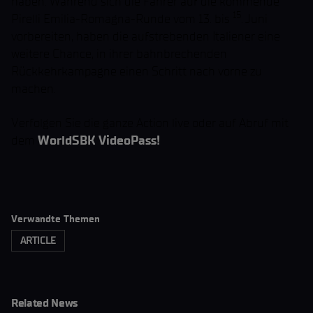
haben. Während sich die Fahrer auf die kommende
15
Pirelli Emilia-Romagna-Runde vom 13. bis
. Juni
vorbereiten, haben die aufstrebenden Italiener eine
weitere Chance, in ihrer bahnbrechenden
Rückkehrkampagne einen Schritt nach vorne zu
machen.
Verfolgen Sie die ganze Action live oder auf Abruf mit
dem
WorldSBK VideoPass!
Verwandte Themen
ARTICLE
Related News