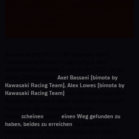
neueste Maschine der WorldSBK
Bimotas letztes MOTUL FIM Superbike World
Championship Rennen in Laguna Seca, dem
Saisonabschlussrennen 2, war im Jahr 2014. Vor der
Saison 2025 betonten
Axel Bassani (bimota by
Kawasaki Racing Team), Alex Lowes (bimota by
Kawasaki Racing Team)
und viele andere aus dem
Bimota-Team, dass in dieser Saison das Wachstum
Vorrang vor den Ergebnissen hat; ihre
Fahrer
scheinen
jedoch
einen Weg gefunden zu
haben, beides zu erreichen
, da beide Fahrer
mindestens drei Top-Acht-Platzierungen erreicht