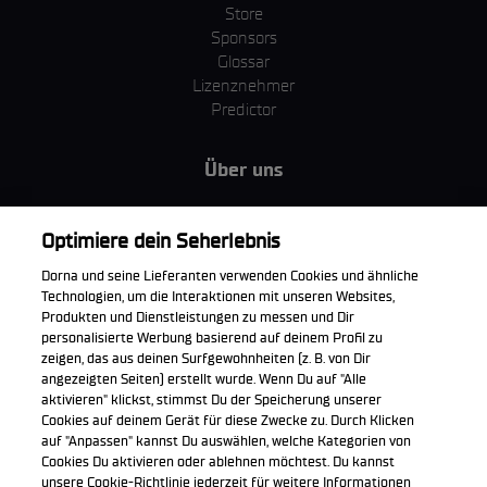
Store
Sponsors
Glossar
Lizenznehmer
Predictor
Über uns
MotoGP Group
Cookie Richtlinien
Optimiere dein Seherlebnis
Geschäftsbedingungen
Dorna und seine Lieferanten verwenden Cookies und ähnliche
Unternehmen & ESG
Technologien, um die Interaktionen mit unseren Websites,
Datenschutzerklärung
Produkten und Dienstleistungen zu messen und Dir
Kaufrichtlinie
personalisierte Werbung basierend auf deinem Profil zu
zeigen, das aus deinen Surfgewohnheiten (z. B. von Dir
angezeigten Seiten) erstellt wurde. Wenn Du auf "Alle
aktivieren" klickst, stimmst Du der Speicherung unserer
Cookies auf deinem Gerät für diese Zwecke zu. Durch Klicken
Die offizielle WorldSBK App herunterladen
auf "Anpassen" kannst Du auswählen, welche Kategorien von
Cookies Du aktivieren oder ablehnen möchtest. Du kannst
unsere Cookie-Richtlinie jederzeit für weitere Informationen