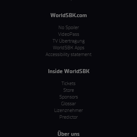
WorldSBK.com
No Spoiler
VideoPass
TV Übertragung
WorldSBK Apps
Accessibility statement
Inside WorldSBK
Tickets
Store
Sponsors
Glossar
Lizenznehmer
Predictor
Über uns