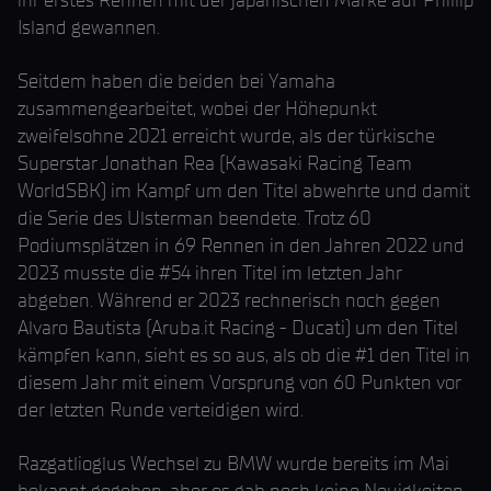
ihr erstes Rennen mit der japanischen Marke auf Phillip
Island gewannen.
Seitdem haben die beiden bei Yamaha
zusammengearbeitet, wobei der Höhepunkt
zweifelsohne 2021 erreicht wurde, als der türkische
Superstar Jonathan Rea (Kawasaki Racing Team
WorldSBK) im Kampf um den Titel abwehrte und damit
die Serie des Ulsterman beendete. Trotz 60
Podiumsplätzen in 69 Rennen in den Jahren 2022 und
2023 musste die #54 ihren Titel im letzten Jahr
abgeben. Während er 2023 rechnerisch noch gegen
Alvaro Bautista (Aruba.it Racing - Ducati) um den Titel
kämpfen kann, sieht es so aus, als ob die #1 den Titel in
diesem Jahr mit einem Vorsprung von 60 Punkten vor
der letzten Runde verteidigen wird.
Razgatlioglus Wechsel zu BMW wurde bereits im Mai