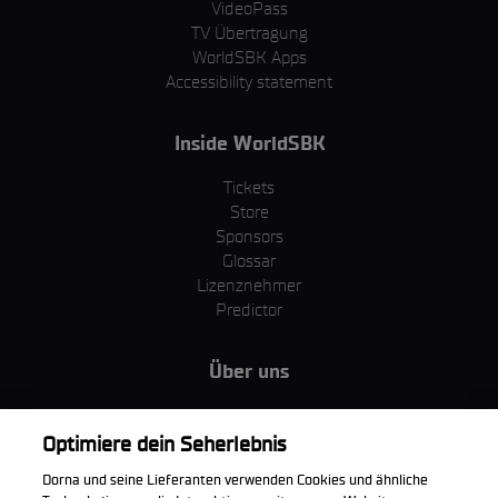
VideoPass
TV Übertragung
WorldSBK Apps
Accessibility statement
Inside WorldSBK
Tickets
Store
Sponsors
Glossar
Lizenznehmer
Predictor
Über uns
MotoGP Group
Cookie Richtlinien
Optimiere dein Seherlebnis
Geschäftsbedingungen
Dorna und seine Lieferanten verwenden Cookies und ähnliche
Unternehmen & ESG