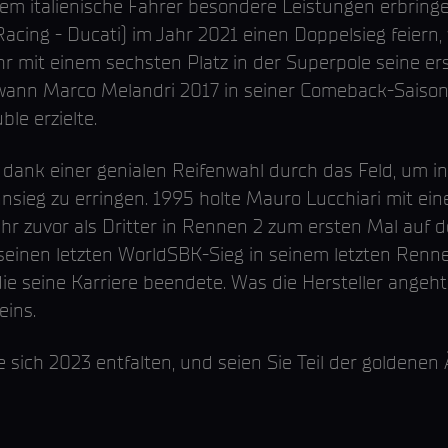
 dem italienische Fahrer besondere Leistungen erbring
Racing - Ducati) im Jahr 2021 einen Doppelsieg feiern
r mit einem sechsten Platz in der Superpole seine ers
ann Marco Melandri 2017 in seiner Comeback-Saison 
ble erzielte.
 dank einer genialen Reifenwahl durch das Feld, um in
nsieg zu erringen. 1995 holte Mauro Lucchiari mit ei
hr zuvor als Dritter in Rennen 2 zum ersten Mal auf 
einen letzten WorldSBK-Sieg in seinem letzten Rennen
ie seine Karriere beendete. Was die Hersteller angeht,
eins.
ie sich 2023 entfalten, und seien Sie Teil der goldene