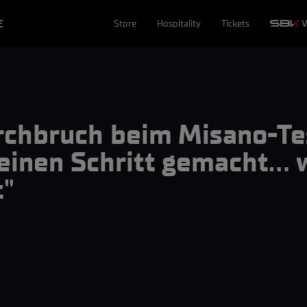
E
Store
Hospitality
Tickets
rchbruch beim Misano-Te
inen Schritt gemacht... 
t"