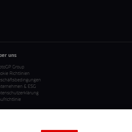
ber uns
otoGP Group
okie Richtlinien
schäftsbedingungen
nternehmen & ESG
tenschutzerklärung
ufrichtlinie