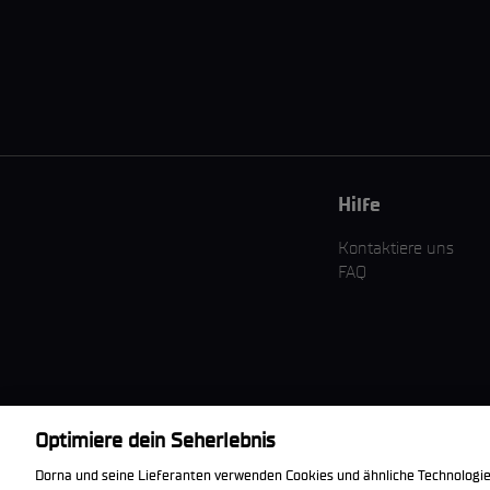
Hilfe
Kontaktiere uns
FAQ
Optimiere dein Seherlebnis
Die offizielle
Dorna und seine Lieferanten verwenden Cookies und ähnliche Technologie