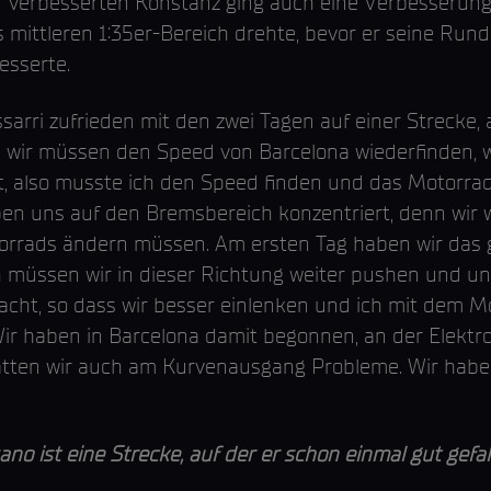
er verbesserten Konstanz ging auch eine Verbesserung
 mittleren 1:35er-Bereich drehte, bevor er seine Runde
esserte.
sarri zufrieden mit den zwei Tagen auf einer Strecke,
n wir müssen den Speed von Barcelona wiederfinden, 
, also musste ich den Speed finden und das Motorrad a
ben uns auf den Bremsbereich konzentriert, denn wir 
orrads ändern müssen. Am ersten Tag haben wir das 
ch müssen wir in dieser Richtung weiter pushen und u
cht, so dass wir besser einlenken und ich mit dem Mo
r haben in Barcelona damit begonnen, an der Elektron
tten wir auch am Kurvenausgang Probleme. Wir haben
st eine Strecke, auf der er schon einmal gut gefah