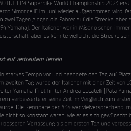
MOTUL FIM Superbike World Championship 2023 erst i
rco Simoncelli" im Juni wieder aufgenommen wird, fan
An zwei Tagen gingen die Fahrer auf die Strecke, aber
94 Yamaha). Der Italiener war in Misano schon immer i
isterschaft, aber es könnte vielleicht die Strecke sei
zt auf vertrautem Terrain
 ein starkes Tempo vor und beendete den Tag auf Platz
 zweiten Tag wurde der Italiener mit einer Zeit von 1
iter Yamaha-Pilot hinter Andrea Locatelli (Pata Ya
ern verbesserte er seine Zeit im Vergleich zum ersten
urde. Die Rennpace der #34 war vielversprechend, mit
e nicht so konstant waren, wie er es sich gewünscht h
iel besseren Verfassung als am ersten Tag und verbes