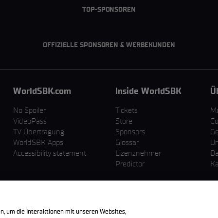
TOP-SPONSOREN
OFFIZIELLE SPONSOREN & WERBEKUNDEN
WorldSBK.com
Inside WorldSBK
Ü
No Spoiler
Tickets
M
VideoPass
Store
Co
TV Übertragung
Sponsors
Ge
WorldSBK Apps
Glossar
U
Accessibility statement
Lizenznehmer
Da
Predictor
Ka
n, um die Interaktionen mit unseren Websites,