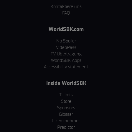
Kontaktiere uns
FAQ
WorldSBK.com
No Spoiler
VideoPass
TV Übertragung
WorldSBK Apps
Accessibility statement
Inside WorldSBK
Tickets
Store
Sponsors
Glossar
Lizenznehmer
Predictor