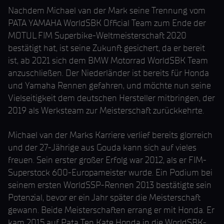
Nachdem Michael van der Mark seine Trennung vom
PATA YAMAHA WorldSBK Official Team zum Ende der
MOTUL FIM Superbike-Weltmeisterschaft 2020
bestätigt hat, ist seine Zukunft gesichert, da er bereit
ist, ab 2021 sich dem BMW Motorrad WorldSBK Team
anzuschließen. Der Niederländer ist bereits für Honda
und Yamaha Rennen gefahren, und möchte nun seine
Vielseitigkeit dem deutschen Hersteller mitbringen, der
2019 als Werksteam zur Meisterschaft zurückkehrte.
Michael van der Marks Karriere verlief bereits glorreich
und der 27-Jährige aus Gouda kann sich auf vieles
freuen. Sein erster großer Erfolg war 2012, als er FIM-
Superstock 600-Europameister wurde. Ein Podium bei
seinem ersten WorldSSP-Rennen 2013 bestätigte sein
Potenzial, bevor er ein Jahr später die Meisterschaft
gewann. Beide Meisterschaften errang er mit Honda. Er
kam 2015 auf Pata Ten Kate Honda in die WorldSBK-