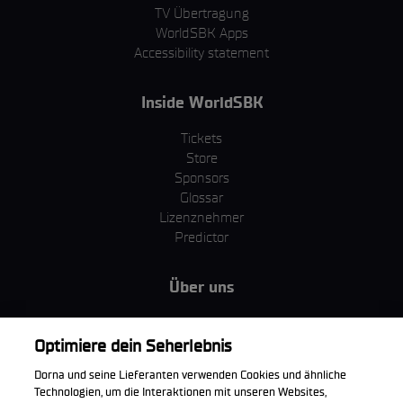
TV Übertragung
WorldSBK Apps
Accessibility statement
Inside WorldSBK
Tickets
Store
Sponsors
Glossar
Lizenznehmer
Predictor
Über uns
MotoGP Group
Cookie Richtlinien
Optimiere dein Seherlebnis
Geschäftsbedingungen
Dorna und seine Lieferanten verwenden Cookies und ähnliche
Unternehmen & ESG
Technologien, um die Interaktionen mit unseren Websites,
Datenschutzerklärung