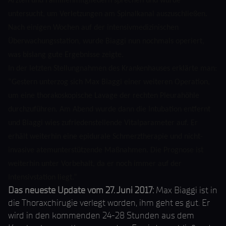
Ärzten und Familienmitgliedern sprechen und wurde
untersucht, um Verletzungen am Spinalkanal auszuschließen.
Nach einigen Wochen auf der intensivmedizinischen
Überwachungsstation, wurde Biaggi nun nochmals operiert,
was bislang gute Ergebnisse zeigte.
In der letzten Stellungnahmen des Krankenhauses erklärte man:
“
Gestern unterzog sich Max Biaggi einer weiteren Operation,
um eine thorakoskopische Lavage der rechten Pleurahöhle
durchzuführen. Am Abend wurde dann die Intubation entfernt
und Biaggi wies zufriedenstellende Vitalparameter auf. Er
erhält weiterhin eine epidurale Schmerztherapie und nicht-
invasive atemunterstützende Maßnahmen. Die Prognose ist
weiterhin unter Vorbehalt, da er noch immer auf der
Intensivstation liegt.”
Das neueste Update vom 27. Juni 2017:
Max Biaggi ist in
die Thoraxchirugie verlegt worden, ihm geht es gut. Er
wird in den kommenden 24-28 Stunden aus dem