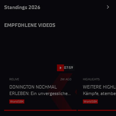
Standings 2026
EMPFOHLENE VIDEOS
07:59
RELIVE
2W AGO
HIGHLIGHTS
DONINGTON NOCHMAL
WEITERE HIGHLI
ERLEBEN: Ein unvergessliches
Kämpfe, atembe
Wochenende in
Duelle und mehr
WorldSBK
WorldSBK
Großbritannien – Serien enden
Großbritannien
und ein neuer Sieger wird