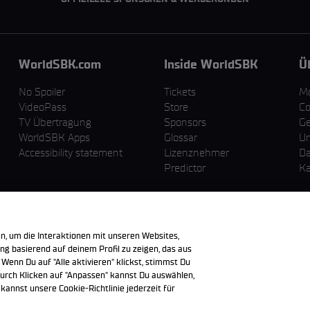
WorldSBK.com
Inside WorldSBK
Ü
No Spoiler
Tickets
M
VideoPass
Store
Co
TV Übertragung
Sponsors
Ge
WorldSBK Apps
Glossar
U
Accessibility statement
Lizenznehmer
Da
Predictor
Ka
n, um die Interaktionen mit unseren Websites,
g basierend auf deinem Profil zu zeigen, das aus
 Wenn Du auf "Alle aktivieren" klickst, stimmst Du
urch Klicken auf "Anpassen" kannst Du auswählen,
annst unsere Cookie-Richtlinie jederzeit für
en sind Eigentum der jeweiligen Besitzer.