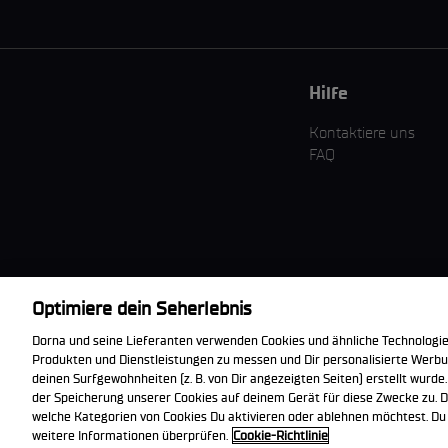
Hilfe
Kontaktiere uns
FAQ
Optimiere dein Seherlebnis
Die offizielle
Dorna und seine Lieferanten verwenden Cookies und ähnliche Technologie
WorldSBK App
Produkten und Dienstleistungen zu messen und Dir personalisierte Werbun
herunterladen
deinen Surfgewohnheiten (z. B. von Dir angezeigten Seiten) erstellt wurde.
der Speicherung unserer Cookies auf deinem Gerät für diese Zwecke zu. D
welche Kategorien von Cookies Du aktivieren oder ablehnen möchtest. Du k
© 2026 Dorna WorldSBK. Alle Rechte vorbehalten. Alle Handelsmark
weitere Informationen überprüfen.
Cookie-Richtlinie