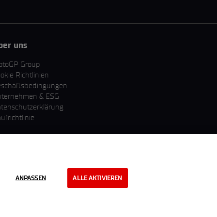
ber uns
otoGP Group
okie Richtlinien
schäftsbedingungen
nternehmen & ESG
tenschutzerklärung
ufrichtlinie
ANPASSEN
ALLE AKTIVIEREN