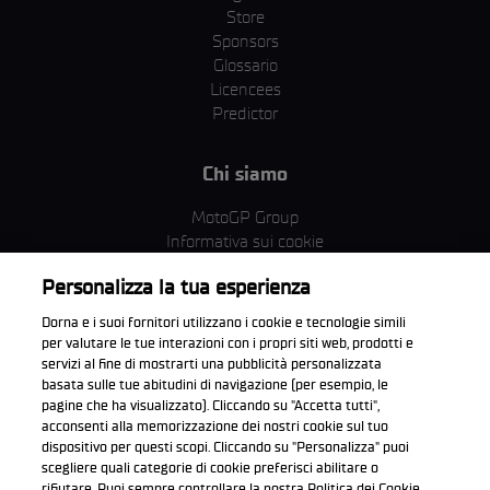
Store
Sponsors
Glossario
Licencees
Predictor
Chi siamo
MotoGP Group
Informativa sui cookie
Termini e condizioni
Personalizza la tua esperienza
Corporate & ESG
Condizioni della Privacy
Dorna e i suoi fornitori utilizzano i cookie e tecnologie simili
Condizioni di acquisto
per valutare le tue interazioni con i propri siti web, prodotti e
servizi al fine di mostrarti una pubblicità personalizzata
basata sulle tue abitudini di navigazione (per esempio, le
pagine che ha visualizzato). Cliccando su "Accetta tutti",
acconsenti alla memorizzazione dei nostri cookie sul tuo
Scarica l'app ufficiale WorldSBK
dispositivo per questi scopi. Cliccando su "Personalizza" puoi
scegliere quali categorie di cookie preferisci abilitare o
rifiutare. Puoi sempre controllare la nostra Politica dei Cookie