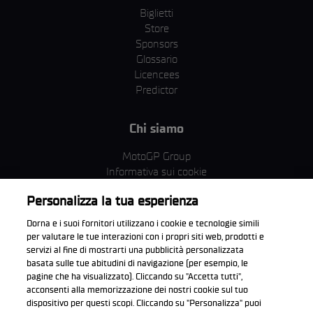
Biglietti
Store
Sponsors
Glossario
Licencees
Predictor
Chi siamo
MotoGP Group
Informativa sui cookie
Termini e condizioni
Personalizza la tua esperienza
Corporate & ESG
Condizioni della Privacy
Dorna e i suoi fornitori utilizzano i cookie e tecnologie simili
Condizioni di acquisto
per valutare le tue interazioni con i propri siti web, prodotti e
servizi al fine di mostrarti una pubblicità personalizzata
basata sulle tue abitudini di navigazione (per esempio, le
pagine che ha visualizzato). Cliccando su "Accetta tutti",
acconsenti alla memorizzazione dei nostri cookie sul tuo
Scarica l'app ufficiale WorldSBK
dispositivo per questi scopi. Cliccando su "Personalizza" puoi