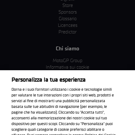
Store
Sponsors
Glossario
Licencees
Predictor
Chi siamo
MotoGP Group
Informativa sui cookie
Termini e condizioni
Personalizza la tua esperienza
Corporate & ESG
Condizioni della Privacy
Dorna e i suoi fornitori utilizzano i cookie e tecnologie simili
Condizioni di acquisto
per valutare le tue interazioni con i propri siti web, prodotti e
servizi al fine di mostrarti una pubblicità personalizzata
basata sulle tue abitudini di navigazione (per esempio, le
pagine che ha visualizzato). Cliccando su "Accetta tutti",
acconsenti alla memorizzazione dei nostri cookie sul tuo
Scarica l'app ufficiale WorldSBK
dispositivo per questi scopi. Cliccando su "Personalizza" puoi
scegliere quali categorie di cookie preferisci abilitare o