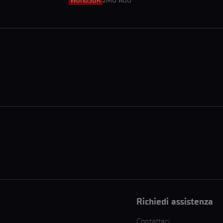
WorldSBK
2MO AGO
Richiedi assistenza
Contattaci