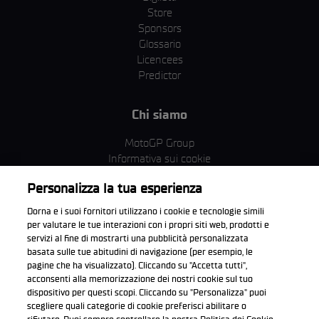
Store
Sponsors
Glossario
Licencees
Predictor
Chi siamo
MotoGP Group
Informativa sui cookie
Termini e condizioni
Personalizza la tua esperienza
Corporate & ESG
Condizioni della Privacy
Dorna e i suoi fornitori utilizzano i cookie e tecnologie simili
Condizioni di acquisto
per valutare le tue interazioni con i propri siti web, prodotti e
servizi al fine di mostrarti una pubblicità personalizzata
basata sulle tue abitudini di navigazione (per esempio, le
pagine che ha visualizzato). Cliccando su "Accetta tutti",
acconsenti alla memorizzazione dei nostri cookie sul tuo
Scarica l'app ufficiale WorldSBK
dispositivo per questi scopi. Cliccando su "Personalizza" puoi
scegliere quali categorie di cookie preferisci abilitare o