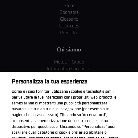
Store
Sponsors
Glossario
Licencees
Predictor
Chi siamo
MotoGP Group
Informativa sui cookie
Termini e condizioni
Personalizza la tua esperienza
Corporate & ESG
Condizioni della Privacy
Dorna e i suoi fornitori utilizzano i cookie e tecnologie simili
Condizioni di acquisto
per valutare le tue interazioni con i propri siti web, prodotti e
servizi al fine di mostrarti una pubblicità personalizzata
basata sulle tue abitudini di navigazione (per esempio, le
pagine che ha visualizzato). Cliccando su "Accetta tutti",
acconsenti alla memorizzazione dei nostri cookie sul tuo
Scarica l'app ufficiale WorldSBK
dispositivo per questi scopi. Cliccando su "Personalizza" puoi
scegliere quali categorie di cookie preferisci abilitare o