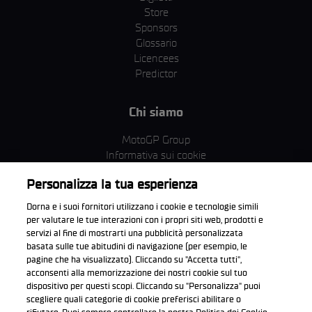
Store
Sponsors
Glossario
Licencees
Predictor
Chi siamo
MotoGP Group
Informativa sui cookie
Termini e condizioni
Personalizza la tua esperienza
Corporate & ESG
Condizioni della Privacy
Dorna e i suoi fornitori utilizzano i cookie e tecnologie simili
Condizioni di acquisto
per valutare le tue interazioni con i propri siti web, prodotti e
servizi al fine di mostrarti una pubblicità personalizzata
basata sulle tue abitudini di navigazione (per esempio, le
pagine che ha visualizzato). Cliccando su "Accetta tutti",
acconsenti alla memorizzazione dei nostri cookie sul tuo
Scarica l'app ufficiale WorldSBK
dispositivo per questi scopi. Cliccando su "Personalizza" puoi
scegliere quali categorie di cookie preferisci abilitare o