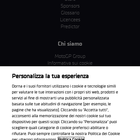
Sponsors
Glossario
Licencees
Predictor
Chi siamo
MotoGP Group
Informativa sui cookie
Termini e condizioni
Personalizza la tua esperienza
Corporate & ESG
Condizioni della Privacy
Dorna e i suoi fornitori utilizzano i cookie e tecnologie simili
Condizioni di acquisto
per valutare le tue interazioni con i propri siti web, prodotti e
servizi al fine di mostrarti una pubblicità personalizzata
basata sulle tue abitudini di navigazione (per esempio, le
pagine che ha visualizzato). Cliccando su "Accetta tutti",
acconsenti alla memorizzazione dei nostri cookie sul tuo
Scarica l'app ufficiale WorldSBK
dispositivo per questi scopi. Cliccando su "Personalizza" puoi
scegliere quali categorie di cookie preferisci abilitare o
rifiutare. Puoi sempre controllare la nostra Politica dei Cookie
per ulteriori informazioni.
Politica Cookie