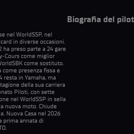
Biografia del pilo
ise nel WorldSSP, nel
card in diverse occasioni.
22 ha preso parte a 24 gare
ny-Cours come miglior
WorldSBK come sostituto.
à come presenza fissa e
24 resta in Yamaha, ma
tagione della sua carriera
nato Piloti, con sette
ione nel WorldSSP in sella
 la nuova moto. Chiude
oria. Nuova Casa nel 2026
a prima annata di
TO.