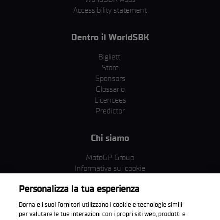
Accessibility statement
Dentro il WorldSBK
Biglietti
Store
Sponsors
Glossario
Licencees
Predictor
Chi siamo
MotoGP Group
Informativa sui cookie
Termini e condizioni
Personalizza la tua esperienza
Corporate & ESG
Condizioni della Privacy
Dorna e i suoi fornitori utilizzano i cookie e tecnologie simili
Condizioni di acquisto
per valutare le tue interazioni con i propri siti web, prodotti e