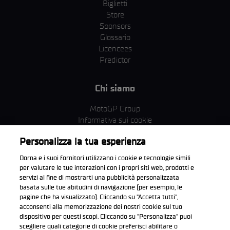
Biglietti
Store
Sponsors
Glossario
Licencees
Predictor
Chi siamo
MotoGP Group
Informativa sui cookie
Termini e condizioni
Personalizza la tua esperienza
Corporate & ESG
Condizioni della Privacy
Dorna e i suoi fornitori utilizzano i cookie e tecnologie simili
Condizioni di acquisto
per valutare le tue interazioni con i propri siti web, prodotti e
servizi al fine di mostrarti una pubblicità personalizzata
basata sulle tue abitudini di navigazione (per esempio, le
pagine che ha visualizzato). Cliccando su "Accetta tutti",
acconsenti alla memorizzazione dei nostri cookie sul tuo
Scarica l'app ufficiale WorldSBK
dispositivo per questi scopi. Cliccando su "Personalizza" puoi
scegliere quali categorie di cookie preferisci abilitare o