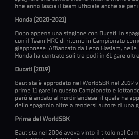
fine anno lascia il team ufficiale anche se per 
Honda (2020-2021)
Dopo appena una stagione con Ducati, lo spag
con il Team HRC di ritorno in Campionato come
giapponese. Affiancato da Leon Haslam, nelle du
Honda ha centrato soli tre podi in 61 gare oltr
Ducati (2019)
Bautista è approdato nel WorldSBK nel 2019 v
prime 11 gare in questo Campionato e lottando 
però è andato al nordirlandese, il quale ha app
dello spagnolo oltre a rendersi autore di una 
Prima del WorldSBK
Bautista nel 2006 aveva vinto il titolo nel C