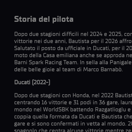
Storia del pilota
Dopo due stagioni difficili nel 2024 e 2025, co
vittorie nei due anni, Bautista per il 2026 affr
Salutato il posto da ufficiale in Ducati, per il 2
moto della Casa emiliana anche se approda n
Barni Spark Racing Team. In sella alla Panigal
delle belle gioie al team di Marco Barnabò.
Ducati (2022-)
Dopo due stagioni con Honda, nel 2022 Bautist
centrando 16 vittorie e 31 podi in 36 gare, la
mondo nel WorldSBK battendo Razgatlioglu e
coppia quella formata da Ducati e Bautista ch
gare e si sono confermati in vetta al mondo. 20
spagnolo che centra alcune vittorie mentre ze