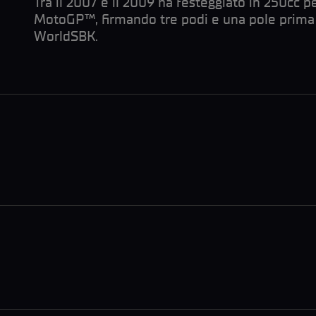
Tra il 2007 e il 2009 ha festeggiato in 250cc p
MotoGP™, firmando tre podi e una pole prima 
WorldSBK.