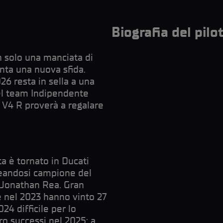
Biografia del pilo
n solo una manciata di
onta una nuova sfida.
026 resta in sella a una
el team Indipendente
e V4 R proverà a regalare
a è tornato in Ducati
ureandosi campione del
 Jonathan Rea. Gran
e nel 2023 hanno vinto 27
24 difficile per lo
ro successi nel 2025: a