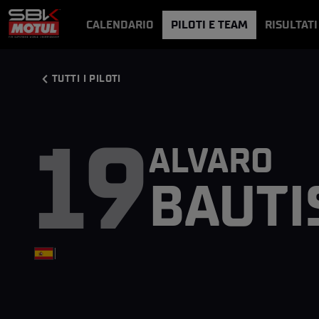
CALENDARIO
PILOTI E TEAM
RISULTATI
NOTIZIE
VIDEO
VIDEOPASS
TUTTI I PILOTI
19
ALVARO
BAUTI
|