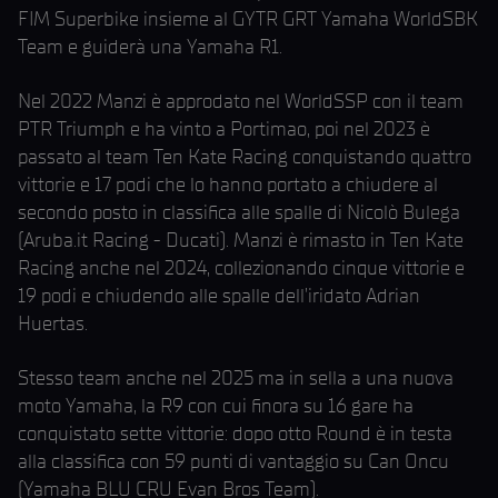
FIM Superbike insieme al GYTR GRT Yamaha WorldSBK
Team e guiderà una Yamaha R1.
Nel 2022 Manzi è approdato nel WorldSSP con il team
PTR Triumph e ha vinto a Portimao, poi nel 2023 è
passato al team Ten Kate Racing conquistando quattro
vittorie e 17 podi che lo hanno portato a chiudere al
secondo posto in classifica alle spalle di Nicolò Bulega
(Aruba.it Racing - Ducati). Manzi è rimasto in Ten Kate
Racing anche nel 2024, collezionando cinque vittorie e
19 podi e chiudendo alle spalle dell’iridato Adrian
Huertas.
Stesso team anche nel 2025 ma in sella a una nuova
moto Yamaha, la R9 con cui finora su 16 gare ha
conquistato sette vittorie: dopo otto Round è in testa
alla classifica con 59 punti di vantaggio su Can Oncu
(Yamaha BLU CRU Evan Bros Team).