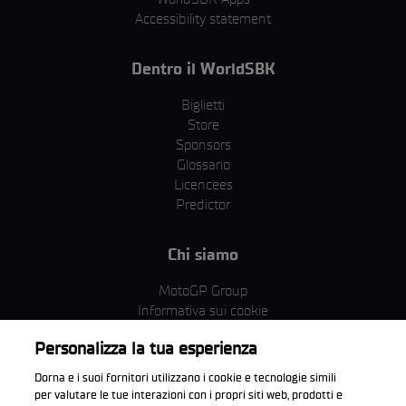
Accessibility statement
Dentro il WorldSBK
Biglietti
Store
Sponsors
Glossario
Licencees
Predictor
Chi siamo
MotoGP Group
Informativa sui cookie
Termini e condizioni
Personalizza la tua esperienza
Corporate & ESG
Condizioni della Privacy
Dorna e i suoi fornitori utilizzano i cookie e tecnologie simili
Condizioni di acquisto
per valutare le tue interazioni con i propri siti web, prodotti e