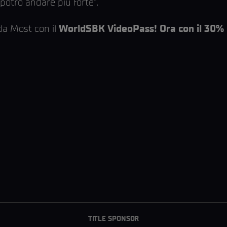
potrò andare più forte”.
 da Most con il
WorldSBK VideoPass! Ora con il 30% 
TITLE SPONSOR