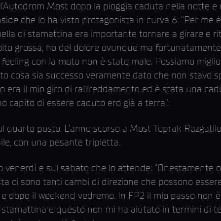
l’Autodrom Most dopo la pioggia caduta nella notte e 
ide che lo ha visto protagonista in curva 6: “Per me è
a di stamattina era importante tornare a girare e ritr
lto grossa, ho del dolore ovunque ma fortunatamente
 feeling con la moto non è stato male. Possiamo miglior
ito cosa sia successo veramente dato che non stavo sp
ro era il mio giro di raffreddamento ed è stata una cad
capito di essere caduto ero già a terra”.
 al quarto posto. L’anno scorso a Most Toprak Razgat
le, con una pesante tripletta.
o venerdì e sul sabato che lo attende: “Onestamente og
ta ci sono tanti cambi di direzione che possono essere 
ro e dopo il weekend vedremo. In FP2 il mio passo non 
 stamattina e questo non mi ha aiutato in termini di 