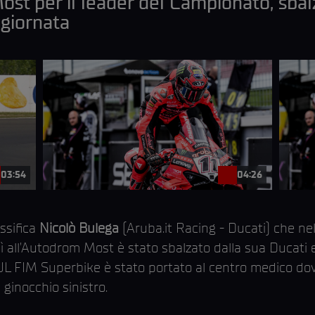
st per il leader del Campionato, sbal
 giornata
03:54
04:26
assifica
Nicolò Bulega
(Aruba.it Racing - Ducati) che ne
all’Autodrom Most è stato sbalzato dalla sua Ducati ed è
FIM Superbike è stato portato al centro medico dove 
 ginocchio sinistro.