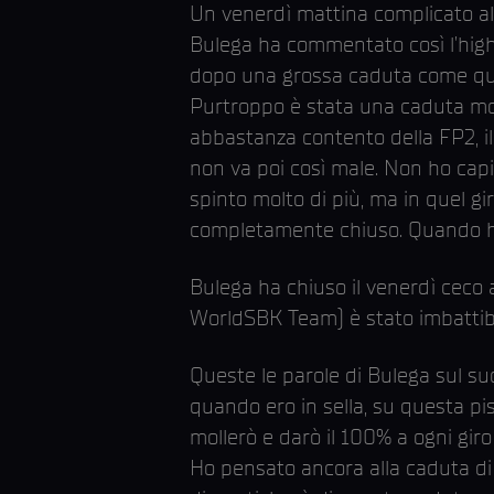
Un venerdì mattina complicato al
Bulega ha commentato così l’highs
dopo una grossa caduta come quell
Purtroppo è stata una caduta mo
abbastanza contento della FP2, il
non va poi così male. Non ho cap
spinto molto di più, ma in quel gi
completamente chiuso. Quando ho 
Bulega ha chiuso il venerdì ceco
WorldSBK Team) è stato imbattibi
Queste le parole di Bulega sul su
quando ero in sella, su questa pis
mollerò e darò il 100% a ogni gi
Ho pensato ancora alla caduta di