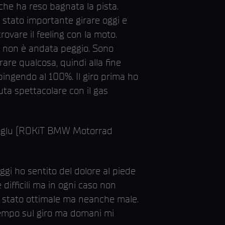
che ha reso bagnata la pista.
 stato importante girare oggi e
ovare il feeling con la moto.
 non è andata peggio. Sono
are qualcosa, quindi alla fine
ingendo al 100%. Il giro prima ho
uta spettacolare con il gas
lioglu (ROKiT BMW Motorrad
gi ho sentito del dolore al piede
difficili ma in ogni caso non
è stato ottimale ma neanche male.
tempo sul giro ma domani mi