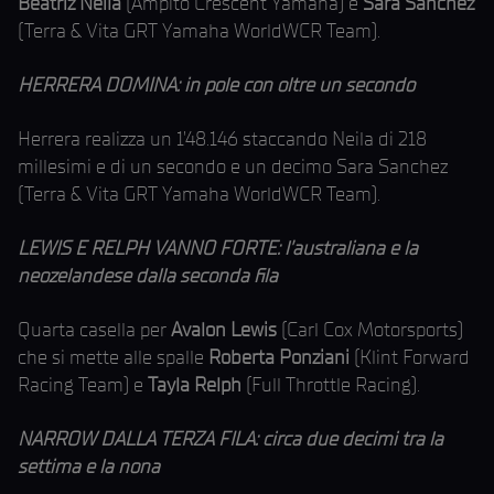
Beatriz Neila
(Ampito Crescent Yamaha) e
Sara Sanchez
(Terra & Vita GRT Yamaha WorldWCR Team).
HERRERA DOMINA: in pole con oltre un secondo
Herrera realizza un 1’48.146 staccando Neila di 218
millesimi e di un secondo e un decimo Sara Sanchez
(Terra & Vita GRT Yamaha WorldWCR Team).
LEWIS E RELPH VANNO FORTE: l’australiana e la
neozelandese dalla seconda fila
Quarta casella per
Avalon Lewis
(Carl Cox Motorsports)
che si mette alle spalle
Roberta Ponziani
(Klint Forward
Racing Team) e
Tayla Relph
(Full Throttle Racing).
NARROW DALLA TERZA FILA: circa due decimi tra la
settima e la nona