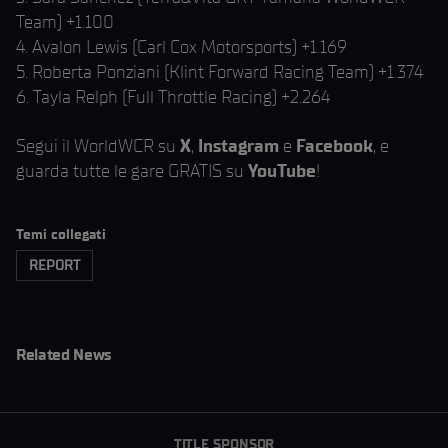
Team) +1.100
4. Avalon Lewis (Carl Cox Motorsports) +1.169
5. Roberta Ponziani (Klint Forward Racing Team) +1.374
6. Tayla Relph (Full Throttle Racing) +2.264
Segui il WorldWCR su
X
,
Instagram
e
Facebook
, e
guarda tutte le gare GRATIS su
YouTube
!
Temi collegati
REPORT
Related News
TITLE SPONSOR