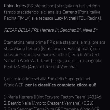
Chloe Jones
(GR Motorsport) si regala un bel settimo
tempo precedendo la cilena
Isis Carreno
(Pons Italika
Racing FIMLA) e la tedesca
Lucy Michel
(TSL-Racing).
RECAP DELLA FP1: Herrera 1^, Sanchez 2^, Neila 3^
Stamattina nella prima FP della stagione la migliore era
stata Maria Herrera (Klint Forward Racing Team) con
quasi un secondo su Sara Sanchez (Terra & Vita GRT
Yamaha WorldWCR Team), seguita dall’altra spagnola
Beatriz Neila (Ampito Crescent Yamaha).
Queste le prime sei alla fine della Superpole nel
WorldWCR,
per la classifica completa clicca qui!
1. Maria Herrera (Klint Forward Factory Team) 1’48.146
2. Beatriz Neila (Ampito Crescent Yamaha) +0.218
3. Sara Sanchez (Terra&Vita GRT Yamaha WorldWCR