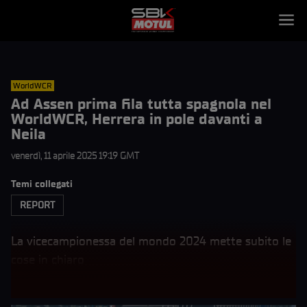
WorldWCR
Ad Assen prima fila tutta spagnola nel
WorldWCR, Herrera in pole davanti a
Neila
venerdì, 11 aprile 2025 19:19 GMT
Temi collegati
REPORT
La vicecampionessa del mondo 2024 mette subito le
cose in chiaro