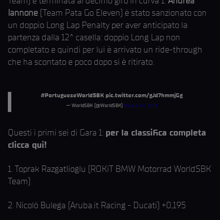
Team) è terminata al decimo giro in curva 1.
Andrea
Iannone
(Team Pata Go Eleven) è stato sanzionato con
un doppio Long Lap Penalty per aver anticipato la
partenza dalla 12^ casella: doppio Long Lap non
completato e quindi per lui è arrivato un ride-through
che ha scontato e poco dopo si è ritirato.
#PortugueseWorldSBK
pic.twitter.com/gJd7hmmjGg
— WorldSBK (@WorldSBK)
March 30, 2025
Questi i primi sei di Gara 1:
per la classifica completa
clicca qui!
1. Toprak Razgatlioglu (ROKiT BMW Motorrad WorldSBK
Team)
2. Nicolò Bulega (Aruba.it Racing - Ducati) +0,195