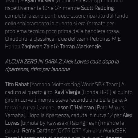
Team) e
Ryan Vickers
(Motocorsa Racing) chiudono
rispettivamente 13° e 14° mentre
Scott Redding
completa la zona punti dopo essere ripartito dal fondo
dello schieramento in quanto si era fermato per
problema tecnico poco prima della bandiera rossa.
Chiudono la classifica i due del team Petronas MIE
Honda
Zaqhwan Zaidi
e
Tarran Mackenzie.
ALCUNI ZERO IN GARA 2: Alex Lowes cade dopo la
ripartenza, ritiro per Iannone
Tito Rabat
(Yamaha Motoxracing WorldSBK Team) è
caduto al quarto giro,
Xavi Vierge
(Honda HRC) al quinto
giro in curva 1 mentre stava facendo una bella gara. A
terra in curva 1 anche
Jason O'Halloran
(Pata Maxus
Yamaha). Dopo la ripartenza, caduta in curva 12 per
Alex
Lowes
(bimota by Kawasaki Racing Team) mentre la
gara di
Remy Gardner
(GYTR GRT Yamaha WorldSBK