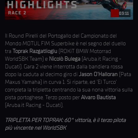
03:11
Il Round Pirelli del Portogallo del Campionato del
Mondo MOTUL FIM Superbike è nel segno del duello
tra
Toprak Razgatlioglu
(ROKiT BMW Motorrad
WorldSBK Team) e
Nicolò Bulega
(Aruba.it Racing -
Ducati). Gara 2 viene interrotta dalla bandiera rossa
dopo la caduta al decimo giro di
Jason O'Halloran
(Pata
Maxus Yamaha) in curva 1. Si riparte, ed ‘El Turco’
completa la tripletta centrando la sua nona vittoria sulla
pista portoghese. Terzo posto per
Alvaro Bautista
(Aruba.it Racing - Ducati).
TRIPLETTA PER TOPRAK: 60^ vittoria, è il terzo pilota
più vincente nel WorldSBK