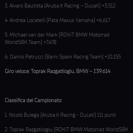
3. Alvaro Bautista (Aruba.it Racing – Ducati) +3,512
4. Andrea Locatelli (Pata Maxus Yamaha) +6,617
5. Michael van der Mark (ROKiT BMW Motorrad
WorldSBK Team) +7,478
6. Danilo Petrucci (Barni Spark Racing Team) +10,155
Giro veloce: Toprak Razgatlioglu, BMW – 1'39.614
Classifica del Campionato:
1. Nicolò Bulega (Aruba.it Racing - Ducati) 111 punti
2. Toprak Razgatlioglu (ROKiT BMW Motorrad WorldSBK