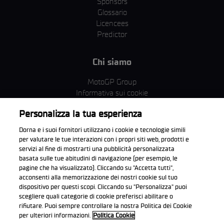
Sponsors
Glossario
Licencees
Predictor
Chi siamo
MotoGP Group
Informativa sui cookie
Termini e condizioni
Personalizza la tua esperienza
Corporate & ESG
Condizioni della Privacy
Dorna e i suoi fornitori utilizzano i cookie e tecnologie simili
Condizioni di acquisto
per valutare le tue interazioni con i propri siti web, prodotti e
servizi al fine di mostrarti una pubblicità personalizzata
basata sulle tue abitudini di navigazione (per esempio, le
pagine che ha visualizzato). Cliccando su "Accetta tutti",
acconsenti alla memorizzazione dei nostri cookie sul tuo
Scarica l'app ufficiale WorldSBK
dispositivo per questi scopi. Cliccando su "Personalizza" puoi
scegliere quali categorie di cookie preferisci abilitare o
rifiutare. Puoi sempre controllare la nostra Politica dei Cookie
per ulteriori informazioni.
Politica Cookie