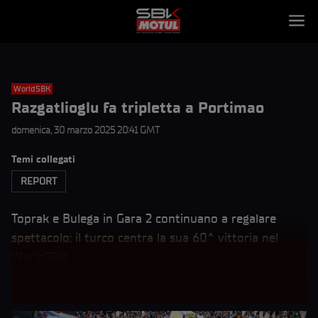
WorldSBK
Razgatlioglu fa tripletta a Portimao
domenica, 30 marzo 2025 20:41 GMT
Temi collegati
REPORT
Toprak e Bulega in Gara 2 continuano a regalare
spettacolo; il turco centra la sua 60^ vittoria nel
WorldSBK