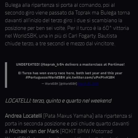
Bulega alla ripartenza si porta al comando, poi al
secondo giro viene passato da Toprak ma Bulega torna
davanti all’inizio del terzo giro: i due si scambiano la
posizione per ben sei volte. Per il turco è la 60^ vittoria
nel WorldSBK, una in più di Carl Fogarty. Bautista
chiude terzo, a tre secondi e mezzo dal vincitore.
UNDEFEATED!
@toprak_tr54
delivers a masterclass at Portimao!
El Turco has won every race here, both last year and this year
#PortugueseWorldSBK
pic.twitter.com/uPnPIvK18H
— WorldSBK (@WorldSBK)
March 30, 2025
LOCATELLI: terzo, quinto e quarto nel weekend
Andrea Locatelli
(Pata Maxus Yamaha) alla ripartenza si
porta in seconda posizione e poi chiude quarto davanti
a
Michael van der Mark
(ROKiT BMW Motorrad