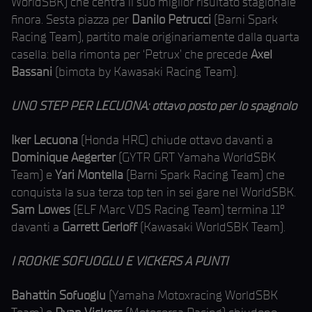
WorldSBK) che centra il suo miglior risultato stagionale
finora. Sesta piazza per
Danilo Petrucci
(Barni Spark
Racing Team), partito male originariamente dalla quarta
casella: bella rimonta per ‘Petrux’ che precede
Axel
Bassani
(bimota by Kawasaki Racing Team).
UNO STEP PER LECUONA: ottavo posto per lo spagnolo
Iker Lecuona
(Honda HRC) chiude ottavo davanti a
Dominique Aegerter
(GYTR GRT Yamaha WorldSBK
Team) e
Yari Montella
(Barni Spark Racing Team) che
conquista la sua terza top ten in sei gare nel WorldSBK.
Sam Lowes
(ELF Marc VDS Racing Team) termina 11°
davanti a
Garrett Gerloff
(Kawasaki WorldSBK Team).
I ROOKIE SOFUOGLU E VICKERS A PUNTI
Bahattin Sofuoglu
(Yamaha Motoxracing WorldSBK