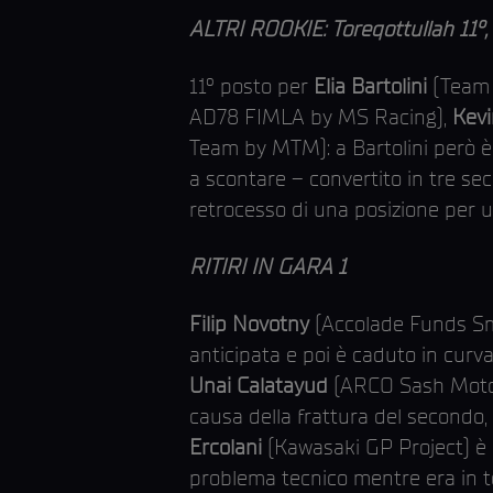
ALTRI ROOKIE: Toreqottullah 11°, 
11° posto per
Elia Bartolini
(Team 
AD78 FIMLA by MS Racing),
Kevi
Team by MTM): a Bartolini però è
a scontare – convertito in tre sec
retrocesso di una posizione per u
RITIRI IN GARA 1
Filip Novotny
(Accolade Funds Sm
anticipata e poi è caduto in curva
Unai Calatayud
(ARCO Sash MotoR 
causa della frattura del secondo, 
Ercolani
(Kawasaki GP Project) è c
problema tecnico mentre era in t