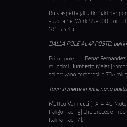
Buis aspetta gli ultimi giri per po
vittoria nel WorldSSP300; con lui
18^ casella.
DALLA POLE AL 4° POSTO: bell’inizi
Prima pole per
Benat Fernandez
millesimi
Humberto Maier
(Yamah
sei arrivano compresi in 706 mil
Tonn si mette in luce, nono post
Matteo Vannucci
(PATA AG Motor
Paligo Racing) che precede il roo
Italika Racing).