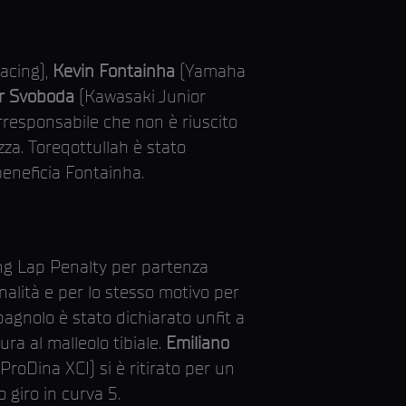
acing),
Kevin Fontainha
(Yamaha
r Svoboda
(Kawasaki Junior
responsabile che non è riuscito
zza. Toreqottullah è stato
beneficia Fontainha.
g Lap Penalty per partenza
nalità e per lo stesso motivo per
agnolo è stato dichiarato unfit a
ra al malleolo tibiale.
Emiliano
roDina XCI) si è ritirato per un
 giro in curva 5.