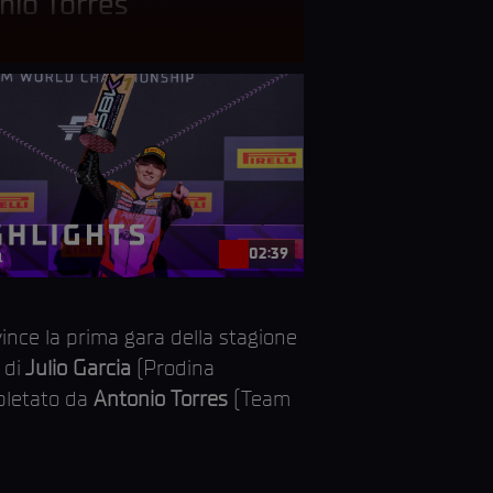
nio Torres
02:39
nce la prima gara della stagione
 di
Julio Garcia
(Prodina
mpletato da
Antonio Torres
(Team