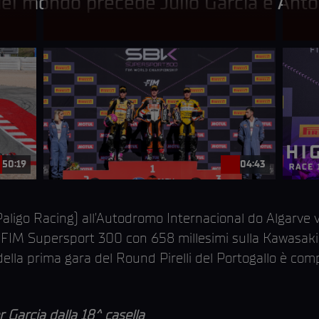
del mondo precede Julio Garcia e Anto
50:19
04:43
igo Racing) all’Autodromo Internacional do Algarve vi
IM Supersport 300 con 658 millesimi sulla Kawasaki
della prima gara del Round Pirelli del Portogallo è co
r Garcia dalla 18^ casella