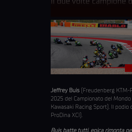
Il due volte campione 
Jeffrey Buis
(Freudenberg KTM-Pal
2025 del Campionato del Mondo F
Kawasaki Racing Sport). Il podio 
ProDina XCI).
Buis batte tutti, epica rimonta pe