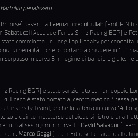
Bartolini penalizzato
BrCorse) davanti a
Faerozi Toreqottullah
(ProGP NitiR
n Sabatucci
(Accolade Funds Smrz Racing BGR) e
Pet
 stato comminato un Long Lap Penalty per condotta ir
ondi di penalità – che lo portano a chiudere in 15^ pia
n sorpasso in curva 5 in regime di bandiere gialle: ne 
rz Racing BGR) è stato sanzionato con un doppio Lon
 14: il ceco è stato portato al centro medico. Stessa pe
University Team), anche lui a terra in curva 14. Lo sp
terzo e quinto metatarso del piede sinistro e una frattu
aduto al sesto giro in curva 11.
David Salvador
(Team P
op ten.
Marco Gaggi
(Team BrCorse) è caduto all’ultimo