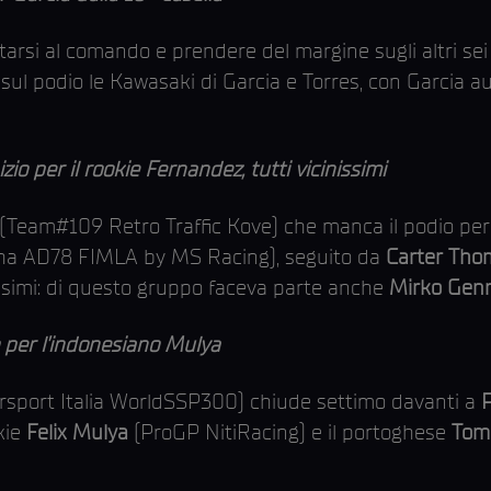
rtarsi al comando e prendere del margine sugli altri sei a
 sul podio le Kawasaki di Garcia e Torres, con Garcia a
o per il rookie Fernandez, tutti vicinissimi
(Team#109 Retro Traffic Kove) che manca il podio per 
a AD78 FIMLA by MS Racing), seguito da
Carter Th
lesimi: di questo gruppo faceva parte anche
Mirko Genn
o per l’indonesiano Mulya
sport Italia WorldSSP300) chiude settimo davanti a
P
kie
Felix Mulya
(ProGP NitiRacing) e il portoghese
Tom