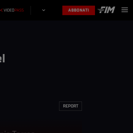
ABBONATI
el
REPORT