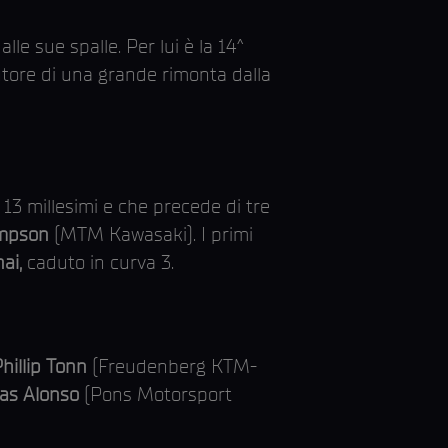
lle sue spalle. Per lui è la 14^
utore di una grande rimonta dalla
13 millesimi e che precede di tre
ompson
(MTM Kawasaki). I primi
ai,
caduto in curva 3.
hillip Tonn
(Freudenberg KTM-
as Alonso
(Pons Motorsport