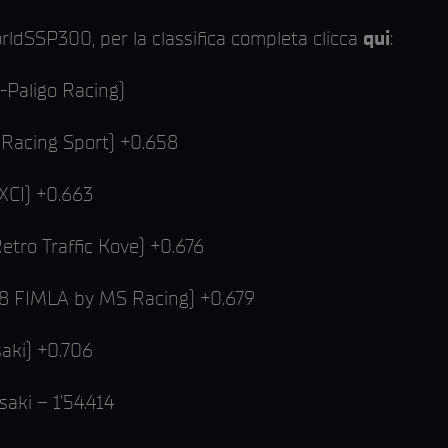
orldSSP300, per la classifica completa clicca
qui
:
-Paligo Racing)
i Racing Sport) +0.658
XCI) +0.663
tro Traffic Kove) +0.676
8 FIMLA by MS Racing) +0.679
aki) +0.706
saki – 1’54.414