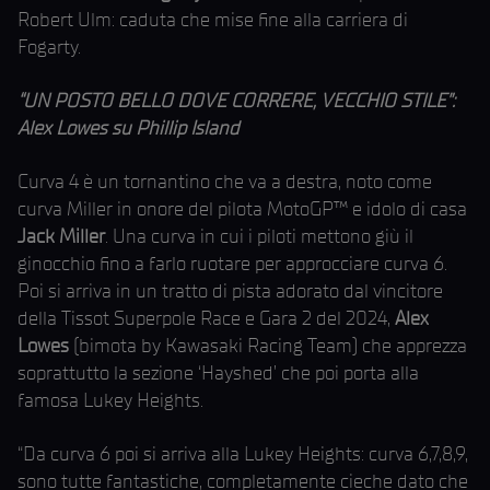
Robert Ulm: caduta che mise fine alla carriera di
Fogarty.
“UN POSTO BELLO DOVE CORRERE, VECCHIO STILE”:
Alex Lowes su Phillip Island
Curva 4 è un tornantino che va a destra, noto come
curva Miller in onore del pilota MotoGP™ e idolo di casa
Jack Miller
. Una curva in cui i piloti mettono giù il
ginocchio fino a farlo ruotare per approcciare curva 6.
Poi si arriva in un tratto di pista adorato dal vincitore
della Tissot Superpole Race e Gara 2 del 2024,
Alex
Lowes
(bimota by Kawasaki Racing Team) che apprezza
soprattutto la sezione ‘Hayshed’ che poi porta alla
famosa Lukey Heights.
“Da curva 6 poi si arriva alla Lukey Heights: curva 6,7,8,9,
sono tutte fantastiche, completamente cieche dato che