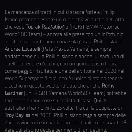
La mancanza di tratti in cui si stacca forte a Phillip
Island potrebbe essere un ruolo chiave anche nel fatto
che vede
Toprak Razgatlioglu
(ROKiT BMW Motorrad
WorldSBK Team) – ancora alle prese con un infortunio
al dito - aver vinto finora una sola gara a Phillip Island.
Andrea Locatelli
(Pata Maxus Yamaha) è sempre
andato bene qui a Phillip Island e anche lui sarà uno di
quelli da tenere d’occhio, con un quinto posto finora
come peggior risultato e una bella vittoria nel 2020 nel
World Supersport. ‘Loka’ non è l’unico pilota da tenere
d’occhio in questo weekend dato che anche
Remy
Gardner
(GYTR GRT Yamaha WorldSBK Team) potrebbe
fare delle buone cose sulla pista di casa. Qui gli
australiani hanno vinto 23 volte, tra cui la doppietta di
Troy Bayliss
nel 2008. Phillip Island regala sempre delle
gare avvincenti e in particolare dei finali emozionanti: 18
gare qui si sono decise per meno di un decimo.