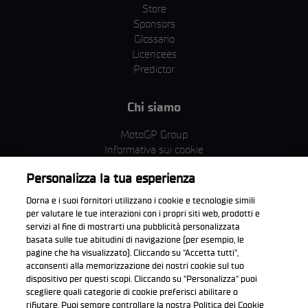
Store
Sponsors
Glossario
Licencees
Predictor
Chi siamo
MotoGP Group
Informativa sui cookie
Termini e condizioni
Personalizza la tua esperienza
Corporate & ESG
Condizioni della Privacy
Dorna e i suoi fornitori utilizzano i cookie e tecnologie simili
Condizioni di acquisto
per valutare le tue interazioni con i propri siti web, prodotti e
servizi al fine di mostrarti una pubblicità personalizzata
basata sulle tue abitudini di navigazione (per esempio, le
pagine che ha visualizzato). Cliccando su "Accetta tutti",
acconsenti alla memorizzazione dei nostri cookie sul tuo
Scarica l'app ufficiale WorldSBK
dispositivo per questi scopi. Cliccando su "Personalizza" puoi
scegliere quali categorie di cookie preferisci abilitare o
rifiutare. Puoi sempre controllare la nostra Politica dei Cookie