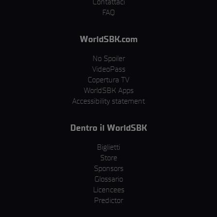
Contattaci
FAQ
WorldSBK.com
No Spoiler
VideoPass
Copertura TV
WorldSBK Apps
Accessibility statement
Dentro il WorldSBK
Biglietti
Store
Sponsors
Glossario
Licencees
Predictor