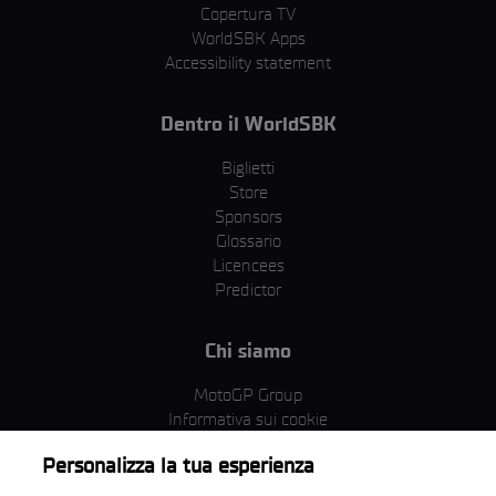
Copertura TV
WorldSBK Apps
Accessibility statement
Dentro il WorldSBK
Biglietti
Store
Sponsors
Glossario
Licencees
Predictor
Chi siamo
MotoGP Group
Informativa sui cookie
Termini e condizioni
Personalizza la tua esperienza
Corporate & ESG
Condizioni della Privacy