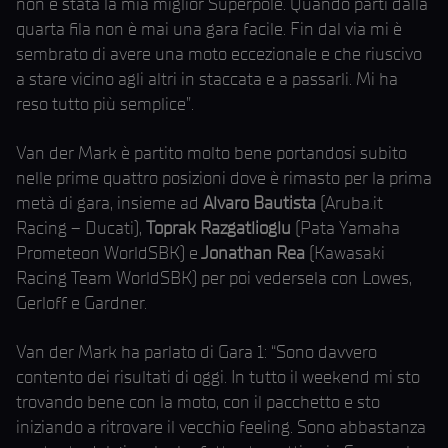
non è stata la mia miglior Superpole. Quando parti dalla
quarta fila non è mai una gara facile. Fin dal via mi è
sembrato di avere una moto eccezionale e che riuscivo
a stare vicino agli altri in staccata e a passarli. Mi ha
reso tutto più semplice”.
Van der Mark è partito molto bene portandosi subito
nelle prime quattro posizioni dove è rimasto per la prima
metà di gara, insieme ad
Alvaro Bautista
(Aruba.it
Racing – Ducati),
Toprak Razgatlioglu
(Pata Yamaha
Prometeon WorldSBK) e
Jonathan Rea
(Kawasaki
Racing Team WorldSBK) per poi vedersela con Lowes,
Gerloff e Gardner.
Van der Mark ha parlato di Gara 1: “Sono davvero
contento dei risultati di oggi. In tutto il weekend mi sto
trovando bene con la moto, con il pacchetto e sto
iniziando a ritrovare il vecchio feeling. Sono abbastanza