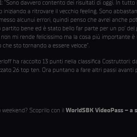
: “Sono davvero contento dei risultati di oggi. In tutt
o iniziando a ritrovare il vecchio feeling. Sono abbasta
esso alcunui errori, quindi penso che avrei anche po
 partito bene ed è stato bello far parte per un po’ de
non mi rende felicissimo ma la cosa più importante è l
o che sto tornando a essere veloce”.
off ha raccolto 13 punti nella classifica Costruttori: d
zato 26 top ten. Ora puntano a fare altri passi avanti 
 weekend? Scoprilo con il
WorldSBK VideoPass – a so