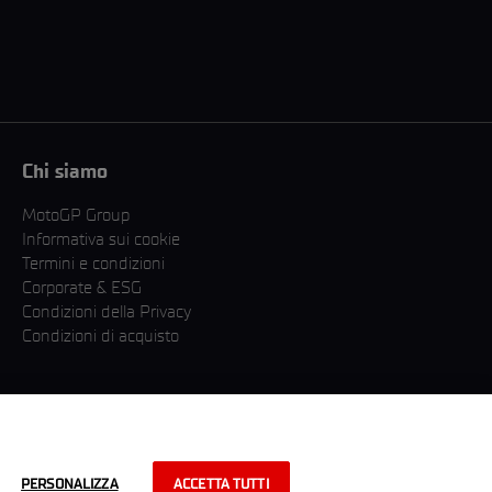
Chi siamo
MotoGP Group
Informativa sui cookie
Termini e condizioni
Corporate & ESG
Condizioni della Privacy
Condizioni di acquisto
PERSONALIZZA
ACCETTA TUTTI