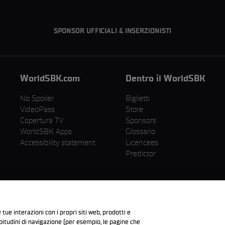
SPONSOR UFFICIALI & INSERZIONISTI
WorldSBK.com
Dentro il WorldSBK
No Spoiler
Biglietti
VideoPass
Store
Copertura TV
Sponsors
WorldSBK Apps
Glossario
Accessibility statement
Licencees
Predictor
 tue interazioni con i propri siti web, prodotti e
abitudini di navigazione (per esempio, le pagine che