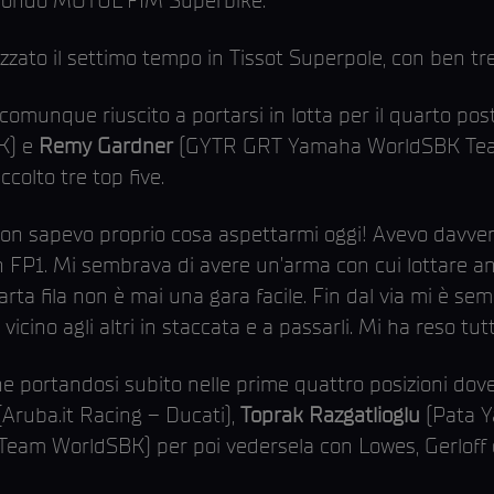
zzato il settimo tempo in Tissot Superpole, con ben tr
 è comunque riuscito a portarsi in lotta per il quarto p
K) e
Remy Gardner
(GYTR GRT Yamaha WorldSBK Team)
ccolto tre top five.
Non sapevo proprio cosa aspettarmi oggi! Avevo davver
n FP1. Mi sembrava di avere un’arma con cui lottare an
rta fila non è mai una gara facile. Fin dal via mi è s
vicino agli altri in staccata e a passarli. Mi ha reso tut
e portandosi subito nelle prime quattro posizioni dove
(Aruba.it Racing – Ducati),
Toprak Razgatlioglu
(Pata 
eam WorldSBK) per poi vedersela con Lowes, Gerloff 