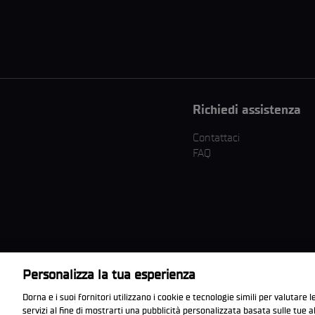
Richiedi assistenza
Contattaci
FAQ
Personalizza la tua esperienza
Scarica l'app ufficiale
Dorna e i suoi fornitori utilizzano i cookie e tecnologie simili per valutare le
WorldSBK
servizi al fine di mostrarti una pubblicità personalizzata basata sulle tue 