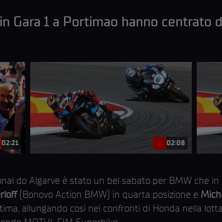
in Gara 1 a Portimao hanno centrato d
02:21
02:08
onal do Algarve è stato un bel sabato per BMW che in G
rloff
(Bonovo Action BMW) in quarta posizione e
Mich
a, allungando così nei confronti di Honda nella lotta p
 Mondo MOTUL FIM Superbike.