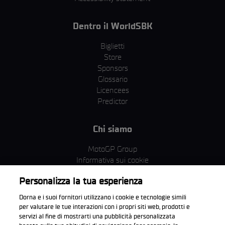
Dentro il WorldSBK
Biglietti
Store
Sponsors
Glossario
Licencees
Predictor
Chi siamo
MotoGP Group
Informativa sui cookie
Termini e condizioni
Personalizza la tua esperienza
Corporate & ESG
Condizioni della Privacy
Dorna e i suoi fornitori utilizzano i cookie e tecnologie simili
Condizioni di acquisto
per valutare le tue interazioni con i propri siti web, prodotti e
servizi al fine di mostrarti una pubblicità personalizzata