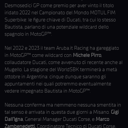
Desmosedici GP come premio per aver vinto il titolo
iridato 2022 nel Campionato del Mondo MOTUL FIM
Superbike: le figure chiave di Ducati, tra cui lo stesso
Bautista, parlano di una potenziale wildcard dello
spagnolo in MotoGP™.
Nel 2022 e 2023 il team Aruba.it Racing ha gareggiato
in MotoGP™ come wildcard con
Michele Pirro
,
collaudatore Ducati, come avvenuto di recente anche al
Mugello. La stagione del WorldSBK terminerà a metà
ottobre in Argentina: cinque dunque saranno gli
appuntamenti nei quali potremmo eventualmente
vedere impegnato Bautista in MotoGP™.
Nessuna conferma ma nemmeno nessuna smentita in
tal senso è arrivata in questa due giorni a Misano.
Gigi
Dall’Igna
, General Manager Ducati Corse, e
Marco
Zambenedetti,
Coordinatore Tecnico di Ducati Corse,