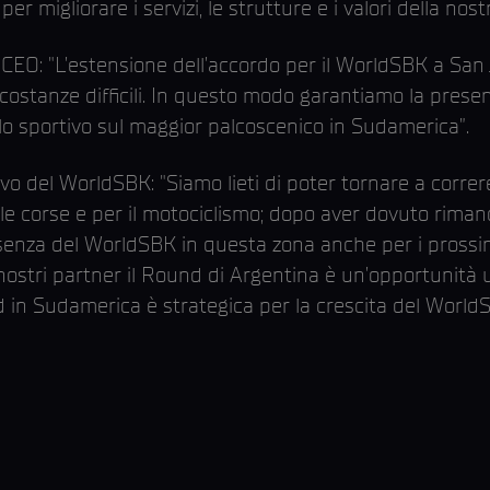
r migliorare i servizi, le strutture e i valori della nost
CEO: "L’estensione dell’accordo per il WorldSBK a San 
costanze difficili. In questo modo garantiamo la prese
 sportivo sul maggior palcoscenico in Sudamerica”.
ivo del WorldSBK: "Siamo lieti di poter tornare a correr
le corse e per il motociclismo; dopo aver dovuto rima
enza del WorldSBK in questa zona anche per i prossimi 
 i nostri partner il Round di Argentina è un’opportunità
 in Sudamerica è strategica per la crescita del World