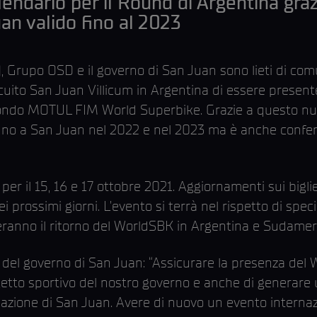
lendario per il Round di Argentina graz
an valido fino al 2023
Grupo OSD e il governo di San Juan sono lieti di com
rcuito San Juan Villicum in Argentina di essere present
Mondo MOTUL FIM World Superbike. Grazie a questo nuo
no a San Juan nel 2022 e nel 2023 ma è anche confer
 il 15, 16 e 17 ottobre 2021. Aggiornamenti sui bigli
 prossimi giorni. L’evento si terrà nel rispetto di speci
anno il ritorno del WorldSBK in Argentina e Sudameric
t del governo di San Juan: “Assicurare la presenza del 
ogetto sportivo del nostro governo e anche di generare
olazione di San Juan. Avere di nuovo un evento intern