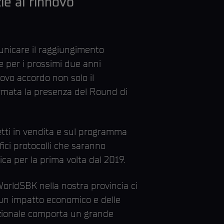
ie al rinnovo
unicare il raggiungimento
e per i prossimi due anni
vo accordo non solo il
mata la presenza del Round di
etti in vendita e sul programma
fici protocolli che saranno
a per la prima volta dal 2019.
WorldSBK nella nostra provincia ci
 un impatto economico e delle
azionale comporta un grande