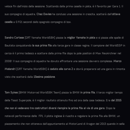
veloce fin dall’inizio della sessione. Scattando dalla prima casella in pista, è il favorito per Gara 1. Il
suo compagno di squadra,
Chaz Davies
ha concluso una sessione in crescita, scatterà dall’
ottava
casella
a 0.921 secondi dallo spagnolo compagno di box.
Sandro Cortese
(GRT Yamaha WorldSBK) piazza la
miglior Yamaha in pista
e si piazza alle spalle di
Bautista conquistando
la sua prima fila
alla terza gara in classe regina. Il campione del WorldSSP in
carica è il primo tedesco a scattare dalla prima fila dopo la pole position di Max Neukirchner nel
2008! Il suo compagno di squadra ha dovuto affrontare una sessione davvero complessa.
Marco
Melandri
(GRT Yamaha WorldSBK) è
caduto alla curva 2
e dovrà prepararsi ad una gara in rimonta
visto che scatterà dalla
13esima posizione
.
Tom Sykes
(BMW Motorrad WorldSBK Team) piazza la BMW
in prima fila
, il terzo miglior tempo
della Tissot Superpole, è il miglior risultato ottenuto fino ad ora dalla casa tedesca. Era
dal 2015
che non si vedevano tre costruttori diversi riempire la prima fila al via di una gara
. Dopo le
notevoli performance delle FP1, il pilota inglese è riuscito a regalare la prima fila alla BMW, un
piazzamento che non otteneva dall’appuntamento al MotorLand di Aragon del 2013 quando in sella