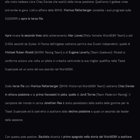
alla moto tedesca c’era Chaz Davies che scattò dalla terza posizione. Quell’anno il gallese vinse
entrambe le gare. L’altro alfiere della BMW,
Markus Reiterberger
consolida i suoi progressi sulla
S1000RR e
apre la terza fila
.
Apre
invece
la seconda linea
dello schieramento
Alex Lowes
(Pata Yamaha WorldSBK Team) a soli
0.006 secondi da Sykes. Al fianco dell’inglese vedremo partire due Ducati indipendenti, quelle di
Michael Ruben Rinaldi
(BARNI Racing Team) e di
Eugene Laverty
(Team Goeleven). Rinaldi si
conferma ancora una volta un pilota in crescita centrando la sua miglior qualifica nella Tissot
Superpole ad un anno dal suo esordio nel WorldSBK.
Dalla
terza fila
con
Markus Reiterberger
(BMW Motorrad WorldSBK Team) vedremo
Chaz Davies
in ottava posizione
e la
prima Kawasaki in pista
,
quella
di
Jordi Torres
(Team Pedercini Racing). Il
campione del mondo in carica
Jonathan Rea
è stato penalizzato dalla scelta delle gomme per la
Tissot Superpole ed è costretto a scattare dalla
decima posizione
a quasi un secondo dal leader
della sessione.
Con questa pole position,
Bautista
diventa il
primo spagnolo nella storia del WorldSBK a scattare