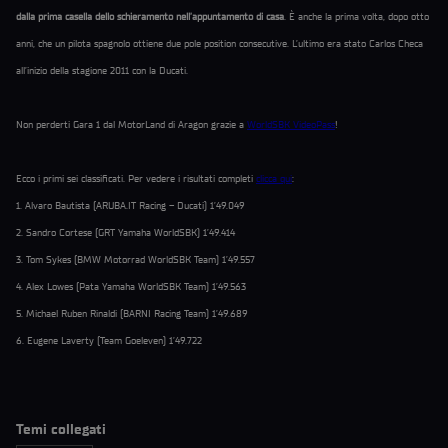
dalla prima casella dello schieramento nell’appuntamento di casa
. È anche la prima volta, dopo otto
anni, che un pilota spagnolo ottiene due pole position consecutive. L’ultimo era stato Carlos Checa
all’inizio della stagione 2011 con la Ducati.
Non perderti Gara 1 dal MotorLand di Aragon grazie a
WorldSBK VideoPass
!
Ecco i primi sei classificati. Per vedere i risultati completi
clicca qui
:
1. Alvaro Bautista (ARUBA.IT Racing – Ducati) 1’49.049
2. Sandro Cortese (GRT Yamaha WorldSBK) 1’49.414
3. Tom Sykes (BMW Motorrad WorldSBK Team) 1’49.557
4. Alex Lowes (Pata Yamaha WorldSBK Team) 1’49.563
5. Michael Ruben Rinaldi (BARNI Racing Team) 1’49.689
6. Eugene Laverty (Team Goeleven) 1’49.722
Temi collegati