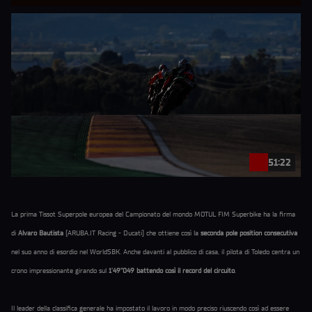
51:22
La prima Tissot Superpole europea del Campionato del mondo MOTUL FIM Superbike ha la firma
di
Alvaro Bautista
(ARUBA.IT Racing - Ducati) che ottiene così la
seconda pole position consecutiva
nel suo anno di esordio nel WorldSBK. Anche davanti al pubblico di casa, il pilota di Toledo centra un
crono impressionante girando sul
1’49”049 battendo così il record del circuito
.
Il leader della classifica generale ha impostato il lavoro in modo preciso riuscendo così ad essere