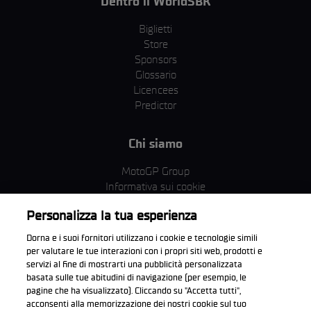
Dentro il WorldSBK
Biglietti
Store
Sponsors
Glossario
Licencees
Predictor
Chi siamo
MotoGP Group
Informativa sui cookie
Termini e condizioni
Personalizza la tua esperienza
Corporate & ESG
Condizioni della Privacy
Dorna e i suoi fornitori utilizzano i cookie e tecnologie simili
Condizioni di acquisto
per valutare le tue interazioni con i propri siti web, prodotti e
servizi al fine di mostrarti una pubblicità personalizzata
basata sulle tue abitudini di navigazione (per esempio, le
pagine che ha visualizzato). Cliccando su "Accetta tutti",
acconsenti alla memorizzazione dei nostri cookie sul tuo
Scarica l'app ufficiale WorldSBK