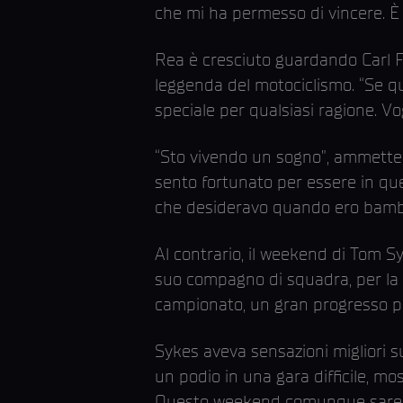
che mi ha permesso di vincere. È s
Rea è cresciuto guardando Carl Fi
leggenda del motociclismo. “Se qu
speciale per qualsiasi ragione. V
“Sto vivendo un sogno”, ammette R
sento fortunato per essere in ques
che desideravo quando ero bambino
Al contrario, il weekend di Tom 
suo compagno di squadra, per la p
campionato, un gran progresso per
Sykes aveva sensazioni migliori su
un podio in una gara difficile, mo
Questo weekend comunque sarebbe