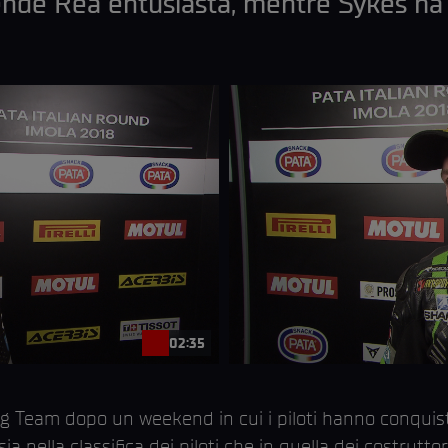
ende Rea entusiasta, mentre Sykes ha 
02:35
g Team dopo un weekend in cui i piloti hanno conquist
 nella classifica dei piloti che in quella dei costruttor