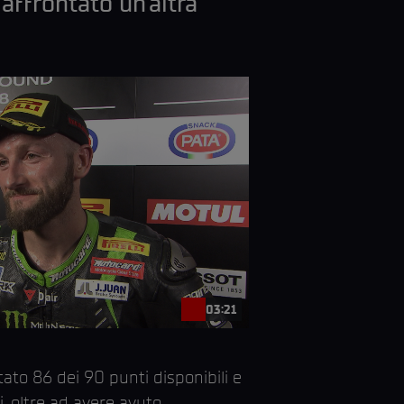
affrontato un’altra
03:21
ato 86 dei 90 punti disponibili e
i, oltre ad avere avuto