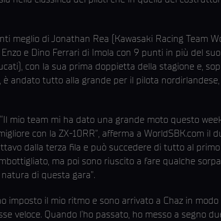
ti meglio di Jonathan Rea (Kawasaki Racing Team Wor
Enzo e Dino Ferrari di Imola con 9 punti in più del suo d
cati), con la sua prima doppietta della stagione e, sop
andato tutto alla grande per il pilota nordirlandese, 
a. “Il mio team mi ha dato una grande moto questo week
migliore con la ZX-10RR”, afferma a WorldSBK.com il du
ttavo dalla terza fila e può succedere di tutto al prim
 imbottigliato, ma poi sono riuscito a fare qualche sorp
a natura di questa gara”.
ho imposto il mio ritmo e sono arrivato a Chaz in modo 
fosse veloce. Quando l’ho passato, ho messo a segno due