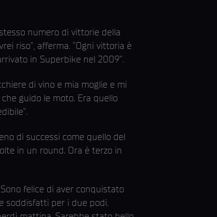
stesso numero di vittorie della
i riso”, afferma. “Ogni vittoria è
arrivato in Superbike nel 2009”.
chiere di vino e mia moglie e mi
o che guido le moto. Era quello
dibile”.
eno di successi come quello del
lte in un round. Ora è terzo in
 “Sono felice di aver conquistato
 soddisfatti per i due podi.
rdì mattina. Sarebbe stato bello