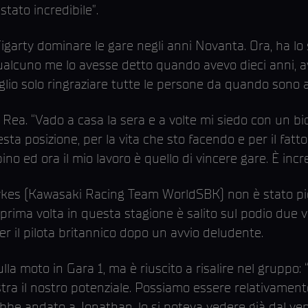
tato incredibile”.
garty dominare le gare negli anni Novanta. Ora, ha lo 
alcuno me lo avesse detto quando avevo dieci anni, avre
oglio solo ringraziare tutte le persone da quando sono 
ea. “Vado a casa la sera e a volte mi siedo con un bic
ta posizione, per la vita che sto facendo e per il fatt
 ed ora il mio lavoro è quello di vincere gare. È incre
Sykes (Kawasaki Racing Team WorldSBK) non è stato pi
rima volta in questa stagione è salito sul podio due vo
 il pilota britannico dopo un avvio deludente.
lla moto in Gara 1, ma è riuscito a risalire nel gruppo:
stra il nostro potenziale. Possiamo essere relativamente
 andato a Jonathan, lo si poteva vedere già dal vene