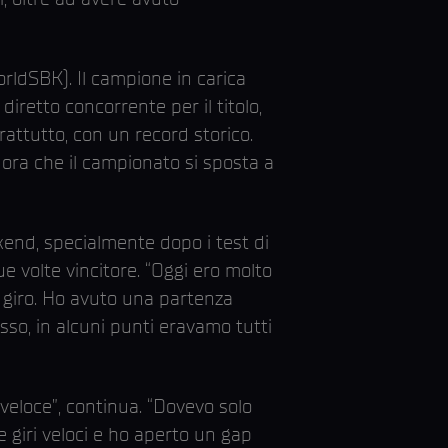
ldSBK). Il campione in carica
iretto concorrente per il titolo,
rattutto, con un record storico.
ora che il campionato si sposta a
end, specialmente dopo i test di
e volte vincitore. “Oggi ero molto
o giro. Ho avuto una partenza
asso, in alcuni punti eravamo tutti
veloce”, continua. “Dovevo solo
 giri veloci e ho aperto un gap