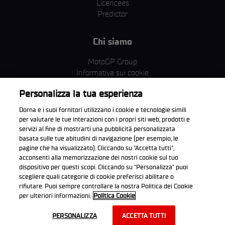
Licencees
Predictor
Chi siamo
MotoGP Group
Informativa sui cookie
Termini e condizioni
Personalizza la tua esperienza
Corporate & ESG
Condizioni della Privacy
Dorna e i suoi fornitori utilizzano i cookie e tecnologie simili
Condizioni di acquisto
per valutare le tue interazioni con i propri siti web, prodotti e
servizi al fine di mostrarti una pubblicità personalizzata
basata sulle tue abitudini di navigazione (per esempio, le
pagine che ha visualizzato). Cliccando su "Accetta tutti",
acconsenti alla memorizzazione dei nostri cookie sul tuo
Scarica l'app ufficiale WorldSBK
dispositivo per questi scopi. Cliccando su "Personalizza" puoi
scegliere quali categorie di cookie preferisci abilitare o
rifiutare. Puoi sempre controllare la nostra Politica dei Cookie
per ulteriori informazioni.
Politica Cookie
© 2026 Dorna WorldSBK. Tutti i diritti riservati. Tutti i marchi sono di
PERSONALIZZA
ACCETTA TUTTI
proprietà dei rispettivi proprietari.