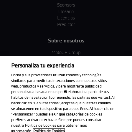
Sponsors
Glosario
Licencias
Predictor
Sobre nosotros
MotoGP Group
Política de cookies
Personaliza tu experiencia
Términos y condiciones
Corporativo y ESG
Dorna y sus proveedores utilizan cookies y tecnologías
Política de privacidad
similares para medir tus interacciones con nuestros sitios
Política de compra
web, productos y servicios, y para mostrarte publicidad
personalizada basada en un perfil elaborado a partir de tus
hábitos de navegación (por ejemplo, las páginas que visitas). Al
hacer clic en "Habilitar todas", aceptas que nuestras cookies
se almacenen en tu dispositivo para esos fines. Al hacer clic en
Descarga la aplicación oficial
"Personalizar" puedes elegir qué categorías de cookies
prefieres activar o rechazar. Siempre puedes consultar
nuestra Política de Cookies para obtener más
información.
Política de Cookies