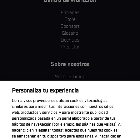
Entradas
Store
Sponsors
Glosario
Licencias
Predictor
Sobre nosotros
MotoGP Group
Política de cookies
Personaliza tu experiencia
Términos y condiciones
Corporativo y ESG
Dorna y sus proveedores utilizan cookies y tecnologías
Política de privacidad
similares para medir tus interacciones con nuestros sitios
Política de compra
web, productos y servicios, y para mostrarte publicidad
personalizada basada en un perfil elaborado a partir de tus
hábitos de navegación (por ejemplo, las páginas que visitas). Al
hacer clic en "Habilitar todas", aceptas que nuestras cookies
se almacenen en tu dispositivo para esos fines. Al hacer clic en
Descarga la aplicación oficial