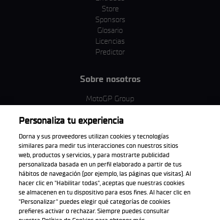
Store
Sponsors
Glosario
Licencias
Predictor
Sobre nosotros
MotoGP Group
Política de cookies
Personaliza tu experiencia
Términos y condiciones
Corporativo y ESG
Dorna y sus proveedores utilizan cookies y tecnologías
Política de privacidad
similares para medir tus interacciones con nuestros sitios
Política de compra
web, productos y servicios, y para mostrarte publicidad
personalizada basada en un perfil elaborado a partir de tus
hábitos de navegación (por ejemplo, las páginas que visitas). Al
hacer clic en "Habilitar todas", aceptas que nuestras cookies
se almacenen en tu dispositivo para esos fines. Al hacer clic en
Descarga la aplicación oficial
"Personalizar" puedes elegir qué categorías de cookies
prefieres activar o rechazar. Siempre puedes consultar