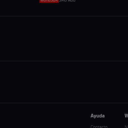
WorldSBK
3MO AGO
Ayuda
W
Contacto
N