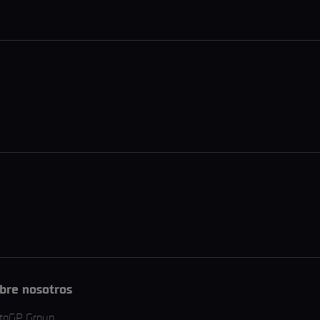
bre nosotros
toGP Group