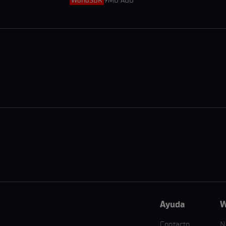
WorldSBK
9MO AGO
Ayuda
W
Contacto
N