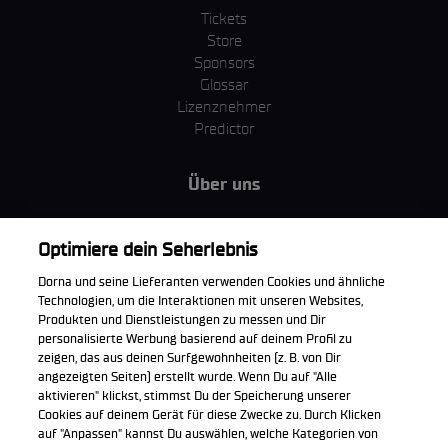
Tickets
Store
Sponsors
Glossar
Lizenznehmer
Predictor
Über uns
MotoGP Group
Cookie Richtlinien
Optimiere dein Seherlebnis
Geschäftsbedingungen
Dorna und seine Lieferanten verwenden Cookies und ähnliche
Unternehmen & ESG
Technologien, um die Interaktionen mit unseren Websites,
Datenschutzerklärung
Produkten und Dienstleistungen zu messen und Dir
Kaufrichtlinie
personalisierte Werbung basierend auf deinem Profil zu
zeigen, das aus deinen Surfgewohnheiten (z. B. von Dir
angezeigten Seiten) erstellt wurde. Wenn Du auf "Alle
aktivieren" klickst, stimmst Du der Speicherung unserer
Cookies auf deinem Gerät für diese Zwecke zu. Durch Klicken
Die offizielle WorldSBK App herunterladen
auf "Anpassen" kannst Du auswählen, welche Kategorien von