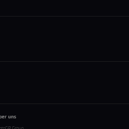
ber uns
otoGP Group