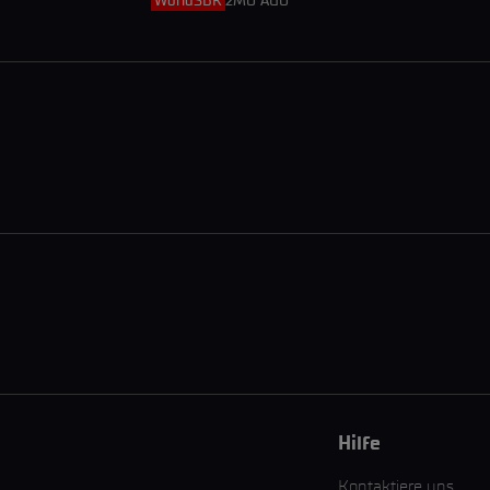
WorldSBK
2MO AGO
Hilfe
Kontaktiere uns