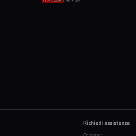
WorldSBK
1MO AGO
Richiedi assistenza
Contattaci