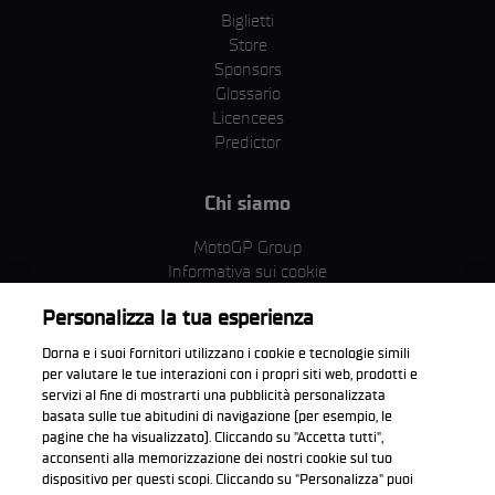
Biglietti
Store
Sponsors
Glossario
Licencees
Predictor
Chi siamo
MotoGP Group
Informativa sui cookie
Termini e condizioni
Personalizza la tua esperienza
Corporate & ESG
Condizioni della Privacy
Dorna e i suoi fornitori utilizzano i cookie e tecnologie simili
Condizioni di acquisto
per valutare le tue interazioni con i propri siti web, prodotti e
servizi al fine di mostrarti una pubblicità personalizzata
basata sulle tue abitudini di navigazione (per esempio, le
pagine che ha visualizzato). Cliccando su "Accetta tutti",
acconsenti alla memorizzazione dei nostri cookie sul tuo
Scarica l'app ufficiale WorldSBK
dispositivo per questi scopi. Cliccando su "Personalizza" puoi