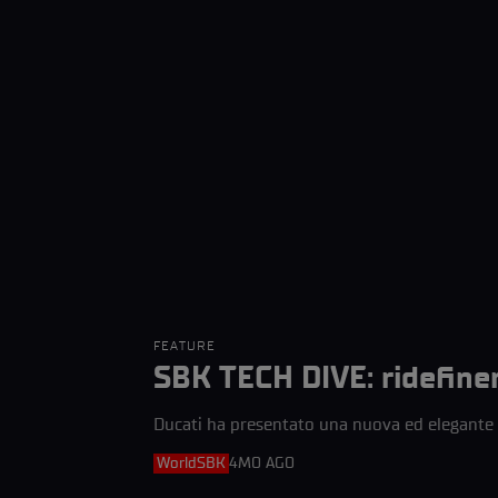
FEATURE
SBK TECH DIVE: ridefine
Ducati ha presentato una nuova ed elegante m
WorldSBK
4MO AGO