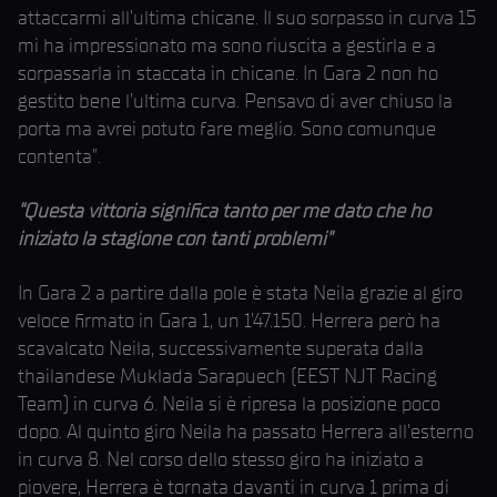
attaccarmi all’ultima chicane. Il suo sorpasso in curva 15
mi ha impressionato ma sono riuscita a gestirla e a
sorpassarla in staccata in chicane. In Gara 2 non ho
gestito bene l’ultima curva. Pensavo di aver chiuso la
porta ma avrei potuto fare meglio. Sono comunque
contenta”.
“Questa vittoria significa tanto per me dato che ho
iniziato la stagione con tanti problemi”
In Gara 2 a partire dalla pole è stata Neila grazie al giro
veloce firmato in Gara 1, un 1’47.150. Herrera però ha
scavalcato Neila, successivamente superata dalla
thailandese Muklada Sarapuech (EEST NJT Racing
Team) in curva 6. Neila si è ripresa la posizione poco
dopo. Al quinto giro Neila ha passato Herrera all’esterno
in curva 8. Nel corso dello stesso giro ha iniziato a
piovere, Herrera è tornata davanti in curva 1 prima di