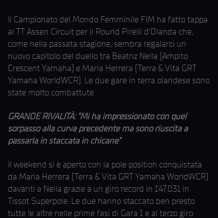
Il Campionato del Mondo Femminile FIM ha fatto tappa
al TT Assen Circuit per il Round Pirelli d’Olanda che,
come nella passata stagione, sembra regalarci un
nuovo capitolo del duello tra Beatriz Neila (Ampito
Crescent Yamaha) e Maria Herrera (Terra & Vita GRT
Yamaha WorldWCR). Le due gare in terra olandese sono
state molto combattute.
GRANDE RIVALITÀ: “Mi ha impressionato con quel
sorpasso alla curva precedente ma sono riuscita a
passarla in staccata in chicane”
Il weekend si è aperto con la pole position conquistata
da Maria Herrera (Terra & Vita GRT Yamaha WorldWCR)
davanti a Neila grazie a un giro record in 1’47.031 in
Tissot Superpole. Le due hanno staccato ben presto
tutte le altre nelle prime fasi di Gara 1 e al terzo giro