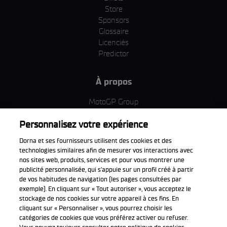
Store
Sponsors
Glossaire
Licenciés
Predictor
À propos
MotoGP Group
Politique d'utilisation des cookies
Personnalisez votre expérience
Termes et conditions d'utilisation
Entreprise & ESG
Dorna et ses fournisseurs utilisent des cookies et des
Politique de confidentialité
technologies similaires afin de mesurer vos interactions avec
Politique d’achat
nos sites web, produits, services et pour vous montrer une
publicité personnalisée, qui s’appuie sur un profil créé à partir
de vos habitudes de navigation (les pages consultées par
exemple). En cliquant sur « Tout autoriser », vous acceptez le
stockage de nos cookies sur votre appareil à ces fins. En
Télécharger l'appli officiell
cliquant sur « Personnaliser », vous pourrez choisir les
catégories de cookies que vous préférez activer ou refuser.