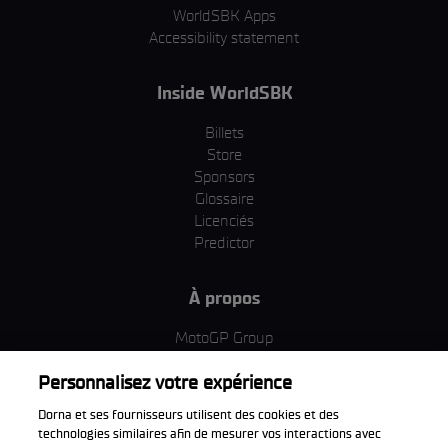
WorldSBK Apps
Accessibility statement
Inside WorldSBK
Billets
Store
Sponsors
Glossaire
Licenciés
Predictor
À propos
MotoGP Group
Politique d'utilisation des cookies
Personnalisez votre expérience
Termes et conditions d'utilisation
Entreprise & ESG
Dorna et ses fournisseurs utilisent des cookies et des
Politique de confidentialité
technologies similaires afin de mesurer vos interactions avec
Politique d’achat