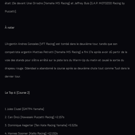
était 13e devant Unai Orradre (Yamaha MS Racing) et Jeffrey Buis (G.A.P. MOTOZOO Racing by
Puccetti).
À noter
L’Argentin Andres Gonzales (VFT Racing) est tombé dans le deuxième tour, tandis que son
compatriote argentin Mattias Petratti (Yamaha MS Racing) a fini 17e après avoir dû partir de la
voie des stands pour s’être arrêté sur la piste lors du Warm-Up du matin et causé la sortie du
drapeau rouge. Odendaal a abandonné la course après sa deuxième chute tout comme Tuuli dans le
dernier tour.
Le Top 6 (Course 2)
1 Jules Cluzel (GMT94 Yamaha)
2. Can Öncü (Kawasaki Puccetti Racing) +2.157s
3. Dominique Aegerter (Ten Kate Racing Yamaha) +5.525s
4. Hannes Soomer (Kallio Racing) +12.152s