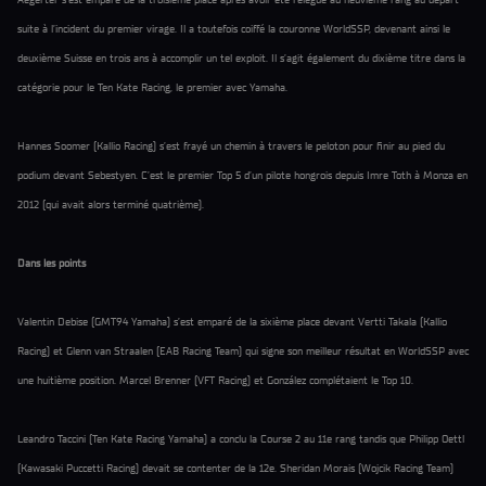
suite à l’incident du premier virage. Il a toutefois coiffé la couronne WorldSSP, devenant ainsi le
deuxième Suisse en trois ans à accomplir un tel exploit. Il s’agit également du dixième titre dans la
catégorie pour le Ten Kate Racing, le premier avec Yamaha.
Hannes Soomer (Kallio Racing) s’est frayé un chemin à travers le peloton pour finir au pied du
podium devant Sebestyen. C’est le premier Top 5 d’un pilote hongrois depuis Imre Toth à Monza en
2012 (qui avait alors terminé quatrième).
Dans les points
Valentin Debise (GMT94 Yamaha) s’est emparé de la sixième place devant Vertti Takala (Kallio
Racing) et Glenn van Straalen (EAB Racing Team) qui signe son meilleur résultat en WorldSSP avec
une huitième position. Marcel Brenner (VFT Racing) et González complétaient le Top 10.
Leandro Taccini (Ten Kate Racing Yamaha) a conclu la Course 2 au 11e rang tandis que Philipp Oettl
(Kawasaki Puccetti Racing) devait se contenter de la 12e. Sheridan Morais (Wojcik Racing Team)