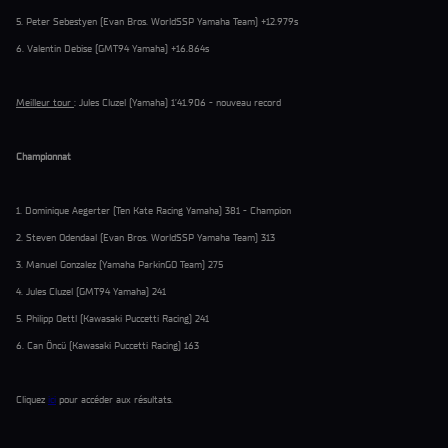
5. Peter Sebestyen (Evan Bros. WorldSSP Yamaha Team) +12.979s
6. Valentin Debise (GMT94 Yamaha) +16.864s
Meilleur tour
: Jules Cluzel (Yamaha) 1’41.906 - nouveau record
Championnat
1. Dominique Aegerter (Ten Kate Racing Yamaha) 381 - Champion
2. Steven Odendaal (Evan Bros. WorldSSP Yamaha Team) 313
3. Manuel Gonzalez (Yamaha ParkinGO Team) 275
4. Jules Cluzel (GMT94 Yamaha) 241
5. Philipp Oettl (Kawasaki Puccetti Racing) 241
6. Can Öncü (Kawasaki Puccetti Racing) 163
Cliquez
ici
pour accéder aux résultats.