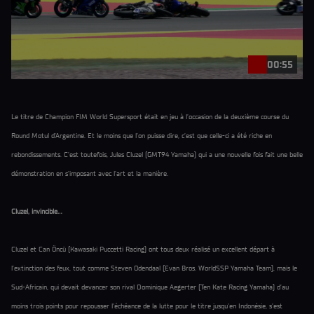
00:55
Le titre de Champion FIM World Supersport était en jeu à l’occasion de la deuxième course du
Round Motul d’Argentine. Et le moins que l’on puisse dire, c’est que celle-ci a été riche en
rebondissements. C’est toutefois, Jules Cluzel (GMT94 Yamaha) qui a une nouvelle fois fait une belle
démonstration en s’imposant avec l’art et la manière.
Cluzel, invincible…
Cluzel et Can Öncü (Kawasaki Puccetti Racing) ont tous deux réalisé un excellent départ à
l’extinction des feux, tout comme Steven Odendaal (Evan Bros. WorldSSP Yamaha Team), mais le
Sud-Africain, qui devait devancer son rival Dominique Aegerter (Ten Kate Racing Yamaha) d’au
moins trois points pour repousser l’échéance de la lutte pour le titre jusqu’en Indonésie, s’est