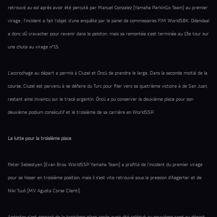
retrouvé au sol après avoir été percuté par Manuel Gonzalez (Yamaha ParkinGo Team) au premier
virage ; l’incident a fait l’objet d’une enquête par le panel de commissaires FIM WorldSBK. Odendaal
a donc dû cravacher pour revenir dans le peloton, mais sa remontée s’est terminée au 13e tour sur
une chute au virage n°15.
L’accrochage au départ a permis à Cluzel et Öncü de prendre le large. Dans la seconde moitié de la
course, Cluzel est parvenu à se défaire du Turc pour filer vers sa quatrième victoire à de San Juan,
restant ainsi invaincu sur le tracé argentin. Öncü a pu conserver la deuxième place pour son
deuxième podium consécutif et le troisième de sa carrière en WorldSSP.
La lutte pour la troisième place
Peter Sebestyen (Evan Bros. WorldSSP Yamaha Team) a profité de l’incident du premier virage
pour se hisser en troisième position, mais il s’est vite retrouvé sous la pression d’Aegerter et de
Niki Tuuli (MV Agusta Corse Clienti).
Aegerter s’est emparé de la troisième place après avoir été relégué au neuvième rang au départ