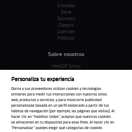
Entradas
Store
Sponsors
Glosario
Licencias
Predictor
Sobre nosotros
MotoGP Group
Política de cookies
Personaliza tu experiencia
Términos y condiciones
Corporativo y ESG
Dorna y sus proveedores utilizan cookies y tecnologías
Política de privacidad
similares para medir tus interacciones con nuestros sitios
Política de compra
web, productos y servicios, y para mostrarte publicidad
personalizada basada en un perfil elaborado a partir de tus
hábitos de navegación (por ejemplo, las páginas que visitas). Al
hacer clic en "Habilitar todas", aceptas que nuestras cookies
se almacenen en tu dispositivo para esos fines. Al hacer clic en
Descarga la aplicación oficial
"Personalizar" puedes elegir qué categorías de cookies